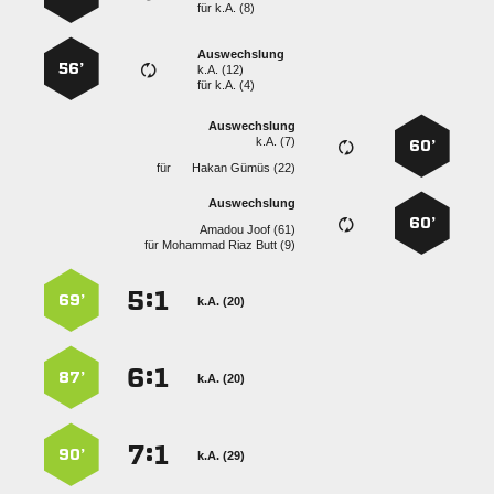
für
k.A. (8)
Auswechslung
56’
k.A. (12)
für
k.A. (4)
Auswechslung
k.A. (7)
60’
für
  
Auswechslung
60’
  
für
   
:


69’
k.A. (20)
:


87’
k.A. (20)
:


90’
k.A. (29)