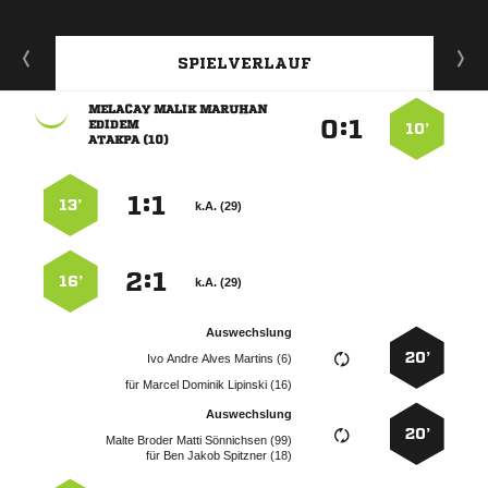
SPIELVERLAUF
  
:



10’
 
:


13’
k.A. (29)
:


16’
k.A. (29)
Auswechslung
20’
    
für
   
Auswechslung
20’
    
für
   