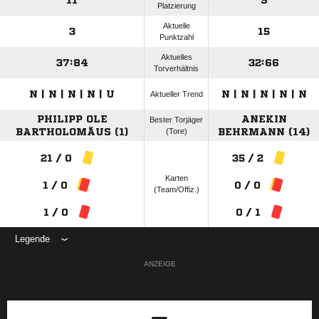
11
9
Platzierung
Aktuelle
3
15
Punktzahl
Aktuelles
37:84
32:66
Torverhältnis
N | N | N | N | U
N | N | N | N | N
Aktueller Trend
PHILIPP OLE
ANEKIN
Bester Torjäger
BARTHOLOMÄUS (1)
(Tore)
BEHRMANN (14)
21 / 0
35 / 2
Karten
1 / 0
0 / 0
(Team/Offiz.)
1 / 0
0 / 1
Legende
ANZEIGE