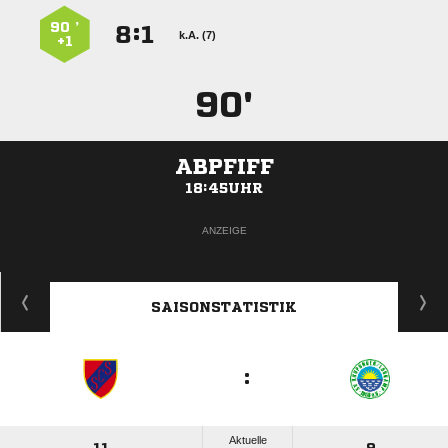
90 ’
:


k.A. (7)
+1
90'
ABPFIFF
18:45UHR
ANZEIGE
SAISONSTATISTIK
:
Aktuelle