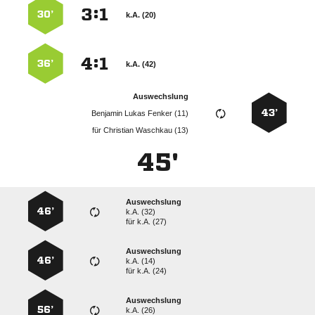
:


30’
k.A. (20)
:


36’
k.A. (42)
Auswechslung
43’
   
für
  
45'
Auswechslung
46’
k.A. (32)
für
k.A. (27)
Auswechslung
46’
k.A. (14)
für
k.A. (24)
Auswechslung
56’
k.A. (26)