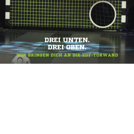
DREI UNTEN.
DREI OBEN.
WIR BRINGEN DICH AN DIE ZDF-TORWAND