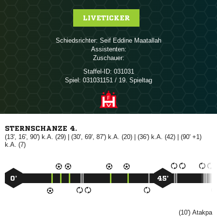
LIVETICKER
Schiedsrichter:
  
Assistenten:
Zuschauer:
Staffel-ID:
031031
Spiel:
031031151 / 19. Spieltag
STERNSCHANZE 4.
(13', 16', 90') k.A. (29) | (30', 69', 87') k.A. (20) | (36') k.A. (42) | (90' +1)
k.A. (7)
0’
45’
(10')
