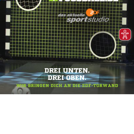
DREI UNTEN.
DREI OBEN.
WIR BRINGEN DICH AN DIE ZDF-TORWAND