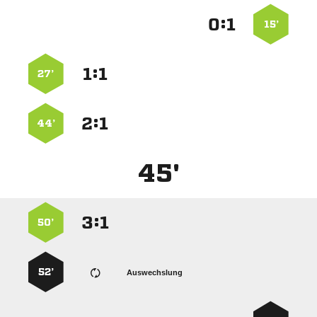
:


15’
:


27’
:


44’
45'
:


50’
52’
Auswechslung