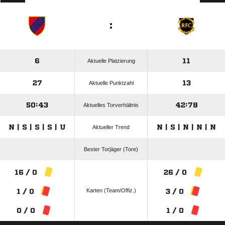
:
6
11
Aktuelle Platzierung
27
13
Aktuelle Punktzahl
50:43
42:78
Aktuelles Torverhältnis
N | S | S | S | U
N | S | N | N | N
Aktueller Trend
Bester Torjäger (Tore)
16 / 0
26 / 0
Karten (Team/Offiz.)
1 / 0
3 / 0
0 / 0
1 / 0