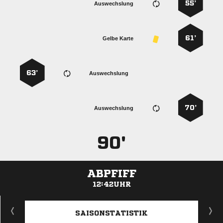
55’
Auswechslung
61’
Gelbe Karte
63’
Auswechslung
70’
Auswechslung
90'
ABPFIFF
12:42UHR
ANZEIGE
SAISONSTATISTIK