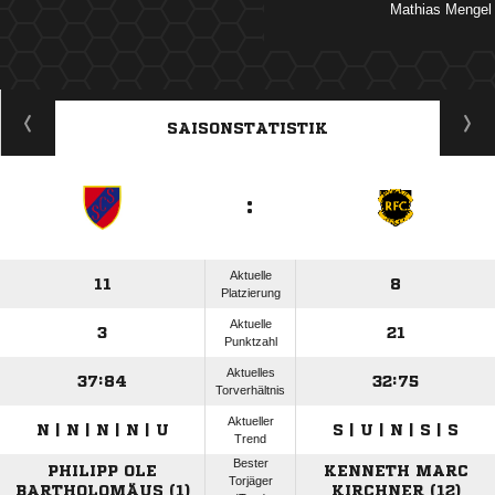
 
ANZEIGE
SAISONSTATISTIK
:
Aktuelle
11
8
Platzierung
Aktuelle
3
21
Punktzahl
Aktuelles
37:84
32:75
Torverhältnis
Aktueller
N | N | N | N | U
S | U | N | S | S
Trend
Bester
PHILIPP OLE
KENNETH MARC
Torjäger
BARTHOLOMÄUS (1)
KIRCHNER (12)