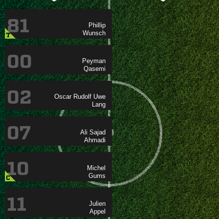
81


T
00


02
  

07
 

10


C
11

