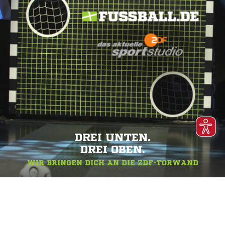
DREI UNTEN.
DREI OBEN.
WIR BRINGEN DICH AN DIE ZDF-TORWAND