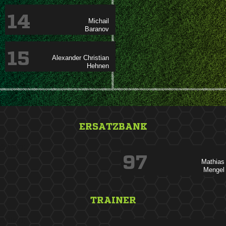
14


15
 

ERSATZBANK
&nbsp;
97


TRAINER
&nbsp;