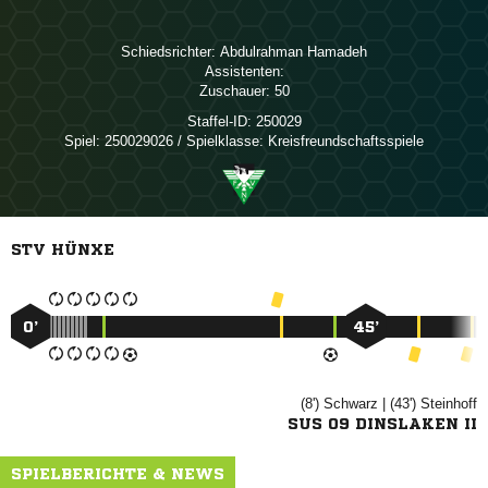
Schiedsrichter:
 
Assistenten:
Zuschauer:
50
Staffel-ID:
250029
Spiel:
250029026 / Spielklasse: Kreisfreundschaftsspiele
STV HÜNXE
0’
45’
(8')

| (43')

SUS 09 DINSLAKEN II
SPIELBERICHTE & NEWS