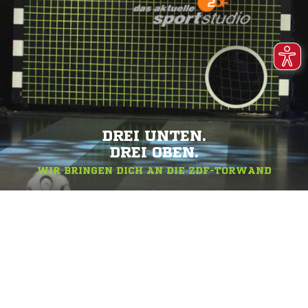
DREI UNTEN.
DREI OBEN.
WIR BRINGEN DICH AN DIE ZDF-TORWAND