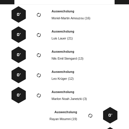
Auswechslung
0’
  
Auswechslung
0’
  
Auswechslung
0’
   
Auswechslung
0’
  
Auswechslung
0’
   
Auswechslung
0’
  