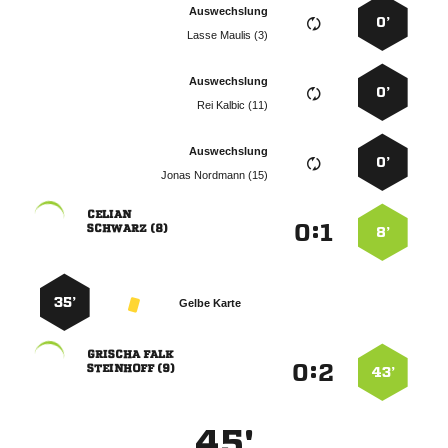
Auswechslung
0’
  
Auswechslung
0’
  
Auswechslung
0’
  

:


 
8’
35’
Gelbe Karte
 
:


 
43’
45'