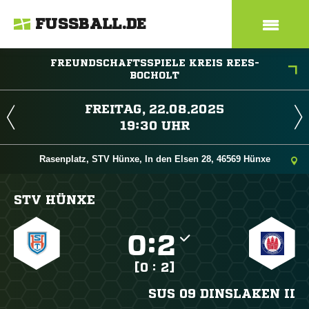
FUSSBALL.DE
FREUNDSCHAFTSSPIELE KREIS REES-
BOCHOLT
 
 
Rasenplatz, STV Hünxe, In den Elsen 28, 46569 Hünxe
STV HÜNXE

:

[0 : 2]
SUS 09 DINSLAKEN II