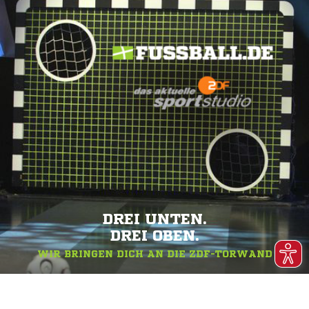
DREI UNTEN.
DREI OBEN.
WIR BRINGEN DICH AN DIE ZDF-TORWAND