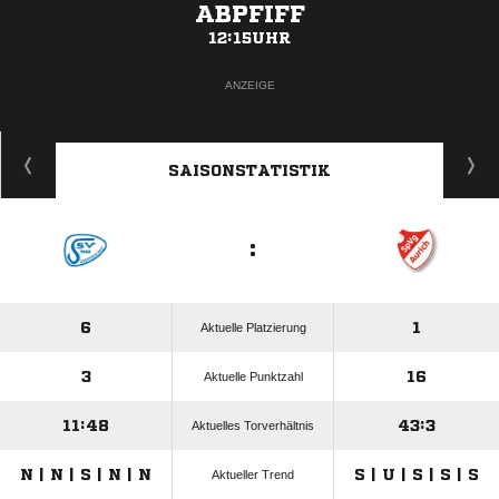
ABPFIFF
12:15UHR
ANZEIGE
SAISONSTATISTIK
:
6
1
Aktuelle Platzierung
3
16
Aktuelle Punktzahl
11:48
43:3
Aktuelles Torverhältnis
N | N | S | N | N
S | U | S | S | S
Aktueller Trend