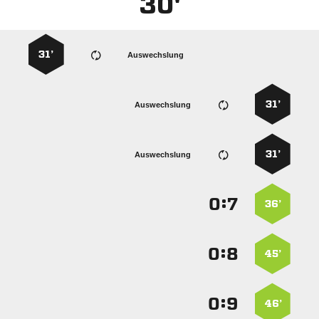
30'
31’
Auswechslung
31’
Auswechslung
31’
Auswechslung
:


36’
:


45’
:


46’