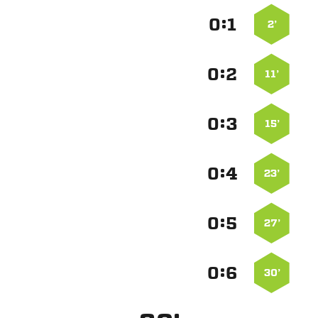
:


2’
:


11’
:


15’
:


23’
:


27’
:


30’