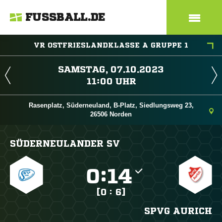
FUSSBALL.DE
VR OSTFRIESLANDKLASSE A GRUPPE 1
 
 
Rasenplatz, Süderneuland, B-Platz, Siedlungsweg 23,
26506 Norden
SÜDERNEULANDER SV

:

[0 : 6]
SPVG AURICH