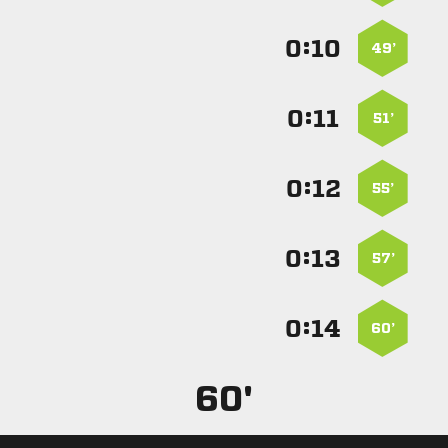
:


49’
:


51’
:


55’
:


57’
:


60’
60'