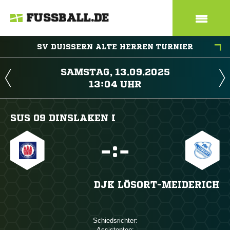
FUSSBALL.DE
SV DUISSERN ALTE HERREN TURNIER
 
 
SUS 09 DINSLAKEN I

:

DJK LÖSORT-MEIDERICH
Schiedsrichter:
Assistenten: