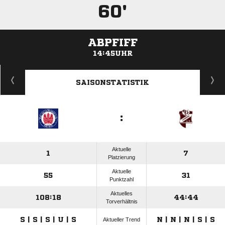
60'
ABPFIFF
14:45UHR
ANZEIGE
SAISONSTATISTIK
:
Aktuelle
1
7
Platzierung
Aktuelle
55
31
Punktzahl
Aktuelles
108:18
44:44
Torverhältnis
S | S | S | U | S
N | N | N | S | S
Aktueller Trend