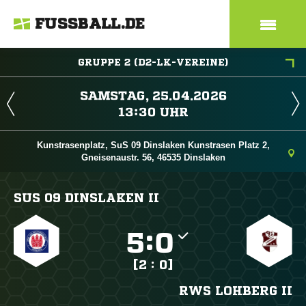
FUSSBALL.DE
GRUPPE 2 (D2-LK-VEREINE)
 
 
Kunstrasenplatz, SuS 09 Dinslaken Kunstrasen Platz 2,
Gneisenaustr. 56, 46535 Dinslaken
SUS 09 DINSLAKEN II

:

[2 : 0]
RWS LOHBERG II