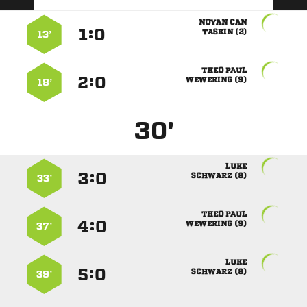
 
:


 
13’
 
:


 
18’
30'

:


 
33’
 
:


 
37’

:


 
39’