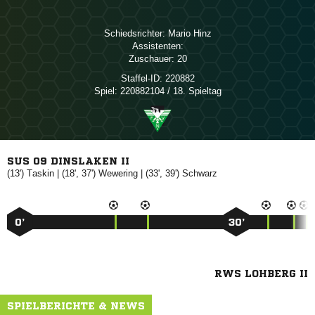
Schiedsrichter:
 
Assistenten:
Zuschauer:
20
Staffel-ID:
220882
Spiel:
220882104 / 18. Spieltag
SUS 09 DINSLAKEN II
(13')

| (18', 37')

| (33', 39')

0’
30’
RWS LOHBERG II
SPIELBERICHTE & NEWS