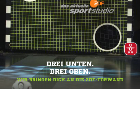
DREI UNTEN.
DREI OBEN.
WIR BRINGEN DICH AN DIE ZDF-TORWAND