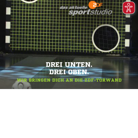
DREI UNTEN.
DREI OBEN.
WIR BRINGEN DICH AN DIE ZDF-TORWAND