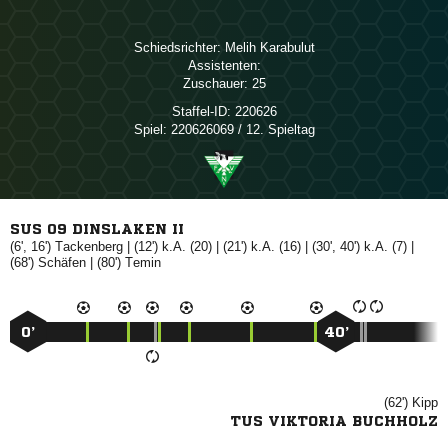
Schiedsrichter:
 
Assistenten:
Zuschauer:
25
Staffel-ID:
220626
Spiel:
220626069 / 12. Spieltag
SUS 09 DINSLAKEN II
(6', 16')

| (12') k.A. (20) | (21') k.A. (16) | (30', 40') k.A. (7) |
(68')

| (80')

0’
40’
(62')

TUS VIKTORIA BUCHHOLZ