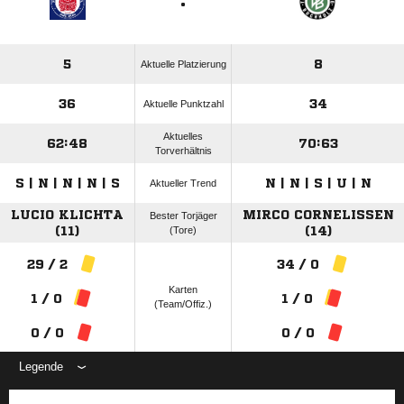
:
5
8
Aktuelle Platzierung
36
34
Aktuelle Punktzahl
Aktuelles
62:48
70:63
Torverhältnis
S | N | N | N | S
N | N | S | U | N
Aktueller Trend
LUCIO KLICHTA
MIRCO CORNELISSEN
Bester Torjäger
(11)
(Tore)
(14)
29 / 2
34 / 0
Karten
1 / 0
1 / 0
(Team/Offiz.)
0 / 0
0 / 0
Legende
ANZEIGE