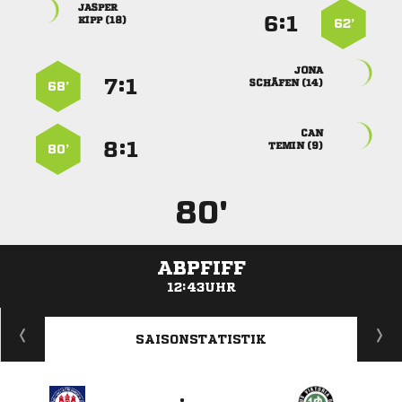

:


 
62’

:


 
68’

:


 
80’
80'
ABPFIFF
12:43UHR
ANZEIGE
SAISONSTATISTIK