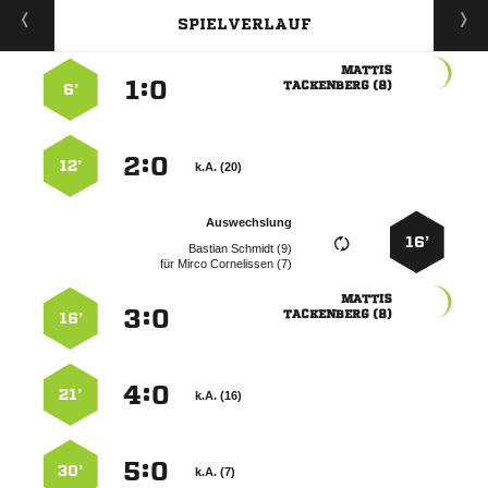
SPIELVERLAUF

:


 
6’
:


12’
k.A. (20)
Auswechslung
16’
  
für
  

:


 
16’
:


21’
k.A. (16)
:


30’
k.A. (7)