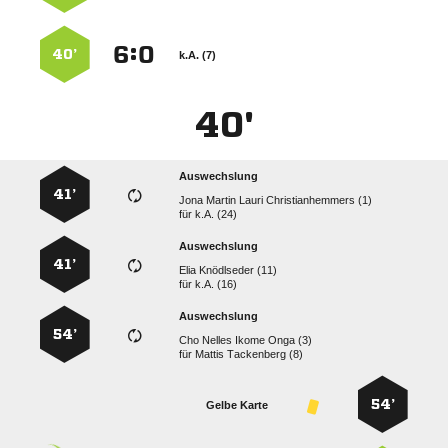
:


40’
k.A. (7)
40'
Auswechslung
41’
    
für
k.A. (24)
Auswechslung
41’
  
für
k.A. (16)
Auswechslung
54’
    
für
  
54’
Gelbe Karte