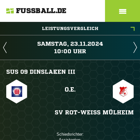
FUSSBALL.DE
LEISTUNGSVERGLEICH
 
 
SUS 09 DINSLAKEN III
O.E.
SV ROT-WEISS MÜLHEIM
Schiedsrichter:
Assistenten: