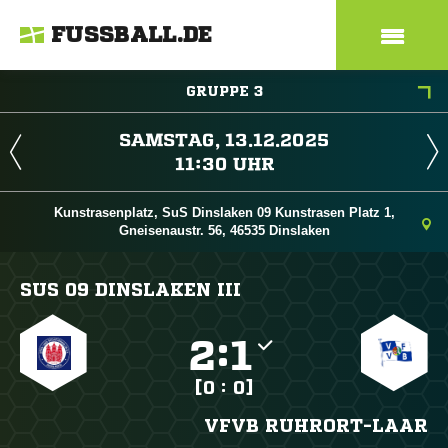
FUSSBALL.DE
GRUPPE 3
 
 
Kunstrasenplatz, SuS Dinslaken 09 Kunstrasen Platz 1,
Gneisenaustr. 56, 46535 Dinslaken
SUS 09 DINSLAKEN III

:

[0 : 0]
VFVB RUHRORT-LAAR