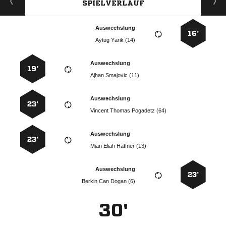
SPIELVERLAUF
Auswechslung
16’
  
Auswechslung
19’
  
Auswechslung
23’
   
Auswechslung
23’
   
Auswechslung
23’
   
30'