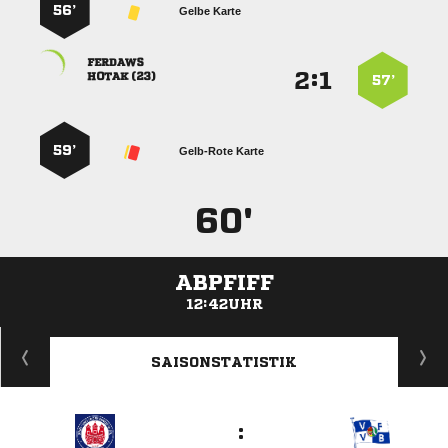
56’
Gelbe Karte

:


 
57’
59’
Gelb-Rote Karte
60'
ABPFIFF
12:42UHR
ANZEIGE
SAISONSTATISTIK
: