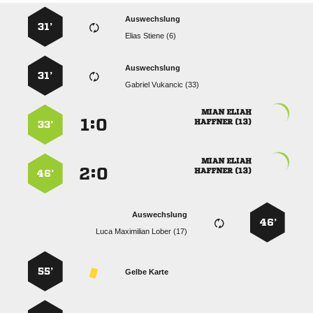
Auswechslung
31’
  
Auswechslung
31’
  
 
:


 
33’
 
:


 
46’
Auswechslung
46’
   
55’
Gelbe Karte