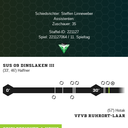
Schiedsrichter:
 
Assistenten:
Zuschauer:
35
Staffel-ID:
221127
Spiel:
221127064 / 11. Spieltag
SUS 09 DINSLAKEN III
(33', 46')

0’
30’
(57')

VFVB RUHRORT-LAAR