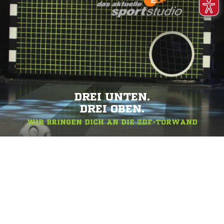
DREI UNTEN.
DREI OBEN.
WIR BRINGEN DICH AN DIE ZDF-TORWAND