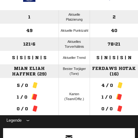
Aktuelle
1
2
Platzierung
49
40
Aktuelle Punktzahl
Aktuelles
121:6
78:21
Torverhältnis
S | S | S | N | S
S | N | S | S | N
Aktueller Trend
MIAN ELIAH
FERDAWS HOTAK
Bester Torjäger
HAFFNER (29)
(Tore)
(16)
5 / 0
4 / 0
Karten
1 / 0
1 / 0
(Team/Offiz.)
0 / 0
0 / 0
Legende
ANZEIGE