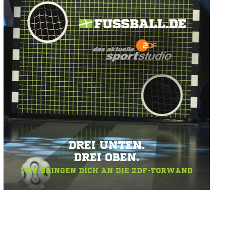
DREI UNTEN.
DREI OBEN.
WIR BRINGEN DICH AN DIE ZDF-TORWAND