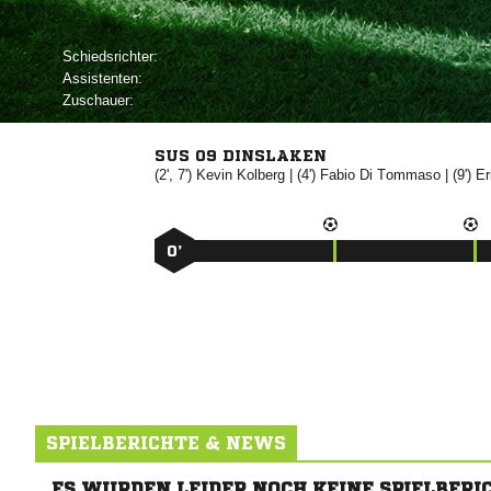
Schiedsrichter:
Assistenten:
Zuschauer:
SUS 09 DINSLAKEN
(2', 7')


| (4')

 
| (9')

0’
SPIELBERICHTE & NEWS
ES WURDEN LEIDER NOCH KEINE SPIELBERI