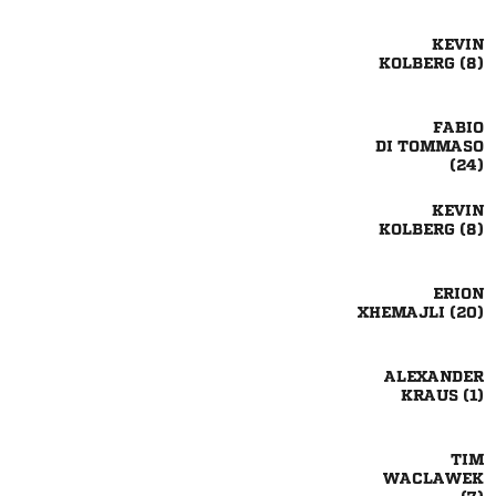

 

 


 

 

 

