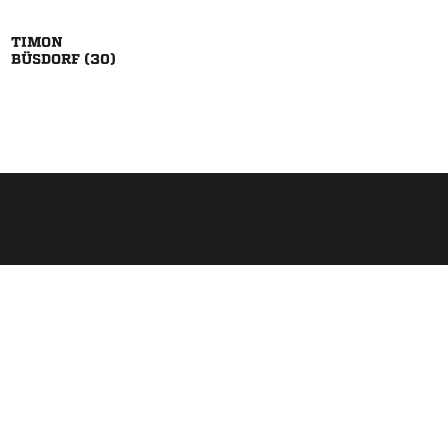

 