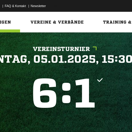
|
FAQ & Kontakt
|
Newsletter
Link
IGEN
VEREINE & VERBÄNDE
TRAINING &
VEREINSTURNIER
 


:

