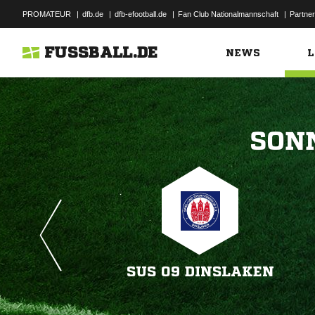
PROMATEUR
|
dfb.de
|
dfb-efootball.de
|
Fan Club Nationalmannschaft
|
Partner
FUSSBALL.DE
NEWS
L

SUS 09 DINSLAKEN