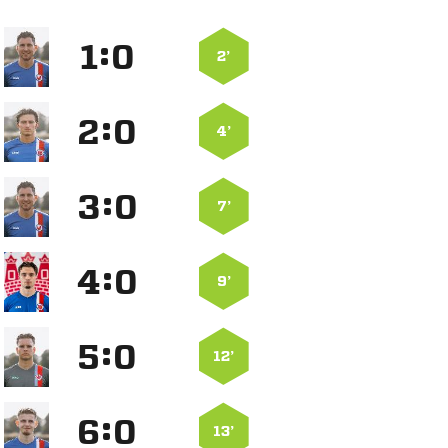
:


2’
:


4’
:


7’
:


9’
:


12’
:


13’