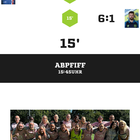
:


15’
15'
ABPFIFF
15:45UHR
ANZEIGE