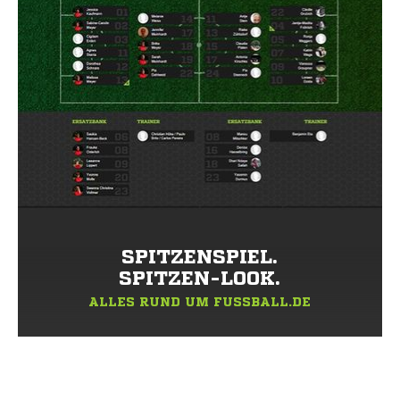
SPITZENSPIEL.
SPITZEN-LOOK.
ALLES RUND UM FUSSBALL.DE