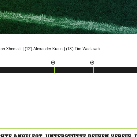


| (12')


| (13')


CHTE ANGELEGT. UNTERSTÜTZE DEINEN VEREIN,