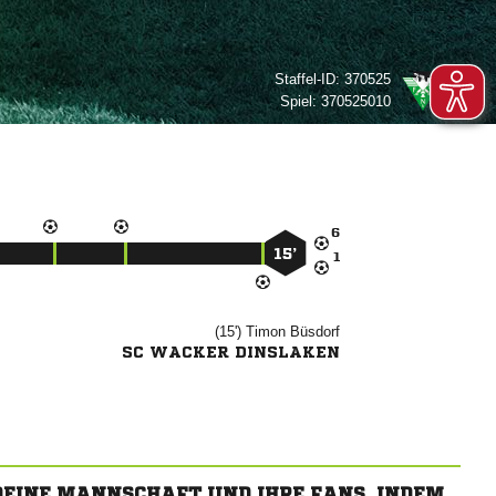
Staffel-ID:
370525
Spiel:
370525010

15’

(15')


SC WACKER DINSLAKEN
 DEINE MANNSCHAFT UND IHRE FANS, INDEM