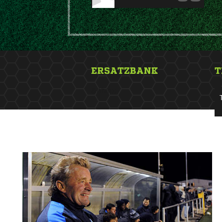
ERSATZBANK
T
&nbsp;