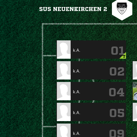
SUS NEUENKIRCHEN 2
01
k.A.
T
02
k.A.
04
k.A.
05
k.A.
09
k.A.