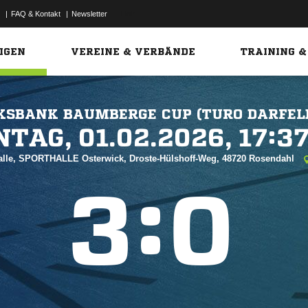
|
FAQ & Kontakt
|
Newsletter
Link
IGEN
VEREINE & VERBÄNDE
TRAINING &
KSBANK BAUMBERGE CUP (TURO DARFEL
 


alle, SPORTHALLE Osterwick, Droste-Hülshoff-Weg, 48720 Rosendahl
:

