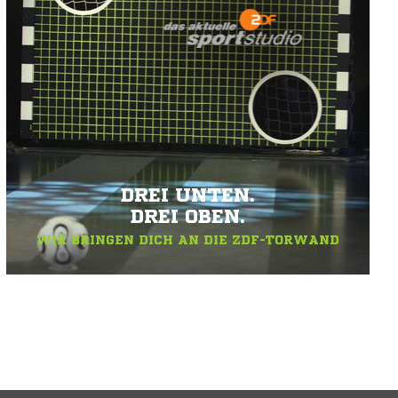
DREI UNTEN.
DREI OBEN.
WIR BRINGEN DICH AN DIE ZDF-TORWAND