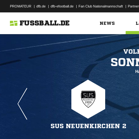
PROMATEUR
|
dfb.de
|
dfb-efootball.de
|
Fan Club Nationalmannschaft
|
Partner
FUSSBALL.DE
NEWS
L
VOL

H
SUS NEUENKIRCHEN 2