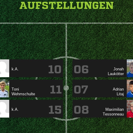
AUFSTELLUNGEN
10
06
k.A.


11
07




15
08
k.A.

