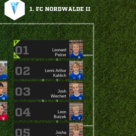
1. FC NORDWALDE II
T
01


C
02
 

03


04


05
