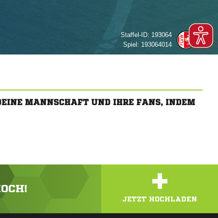
Staffel-ID:
193064
Spiel:
193064014
 DEINE MANNSCHAFT UND IHRE FANS, INDEM
+
HOCH!
JETZT HOCHLADEN