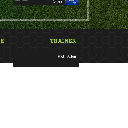

NK
TRAINER
 