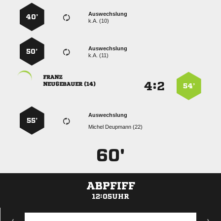
Auswechslung
40’
k.A. (10)
Auswechslung
50’
k.A. (11)

:


 
54’
Auswechslung
55’
  
60'
ABPFIFF
12:05UHR
ANZEIGE