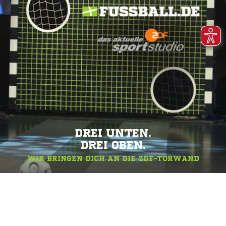
DREI UNTEN.
DREI OBEN.
WIR BRINGEN DICH AN DIE ZDF-TORWAND