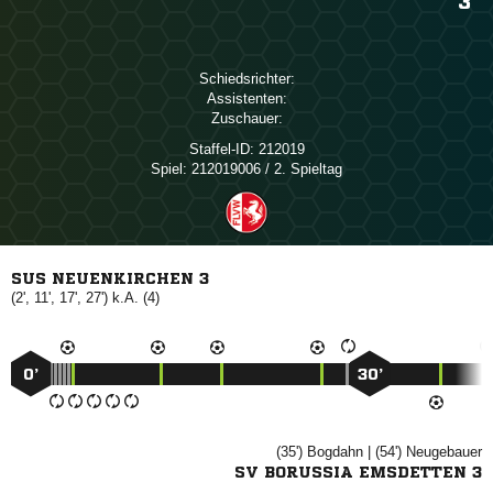
3
Schiedsrichter:
Assistenten:
Zuschauer:
Staffel-ID:
212019
Spiel:
212019006 / 2. Spieltag
SUS NEUENKIRCHEN 3
(2', 11', 17', 27') k.A. (4)
0’
30’
(35')

| (54')

SV BORUSSIA EMSDETTEN 3