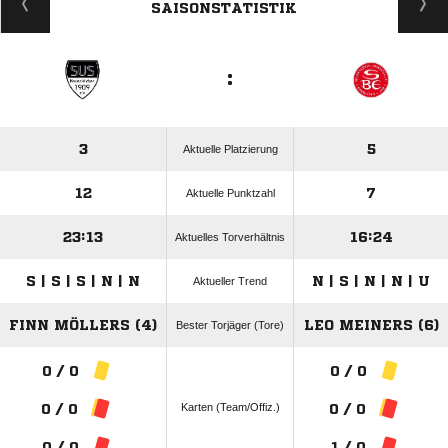
SAISONSTATISTIK
:
3
5
Aktuelle Platzierung
12
7
Aktuelle Punktzahl
23:13
16:24
Aktuelles Torverhältnis
S | S | S | N | N
N | S | N | N | U
Aktueller Trend
FINN MÖLLERS (4)
LEO MEINERS (6)
Bester Torjäger (Tore)
0 / 0
0 / 0
Karten (Team/Offiz.)
0 / 0
0 / 0
0 / 0
1 / 0