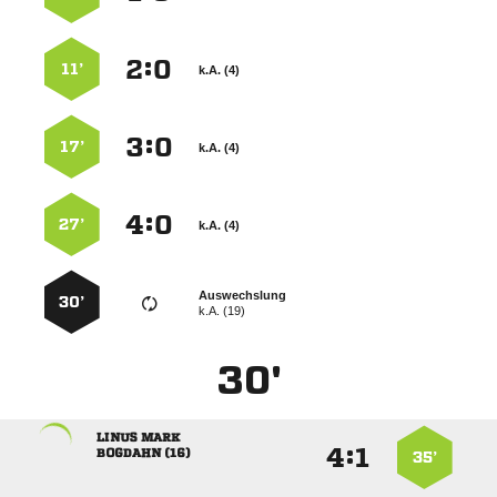
:


11’
k.A. (4)
:


17’
k.A. (4)
:


27’
k.A. (4)
Auswechslung
30’
k.A. (19)
30'
 
:


 
35’