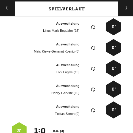
SPIELVERLAUF
Auswechslung
0’
   
Auswechslung
0’
    
Auswechslung
0’
  
Auswechslung
0’
  
Auswechslung
0’
  
:


2’
k.A. (4)