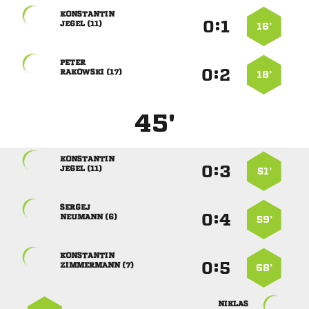

:


 
16’

:


 
18’
45'

:


 
51’

:


 
59’

:


 
68’
