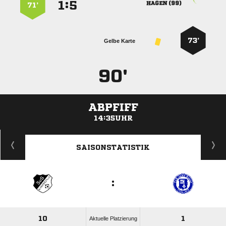
:


 
71’
73’
Gelbe Karte
90'
ABPFIFF
14:35UHR
ANZEIGE
SAISONSTATISTIK
:
10
1
Aktuelle Platzierung