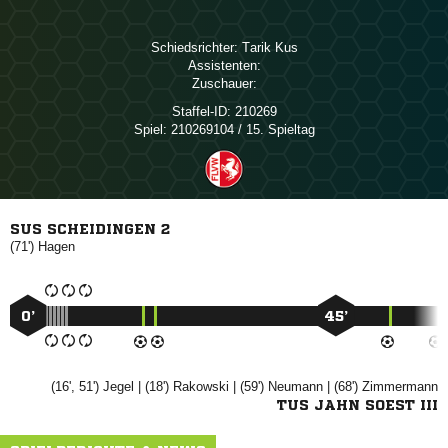
Schiedsrichter:
 
Assistenten:
Zuschauer:
Staffel-ID:
210269
Spiel:
210269104 / 15. Spieltag
SUS SCHEIDINGEN 2
(71')

0’
45’
(16', 51')

| (18')

| (59')

| (68')

TUS JAHN SOEST III