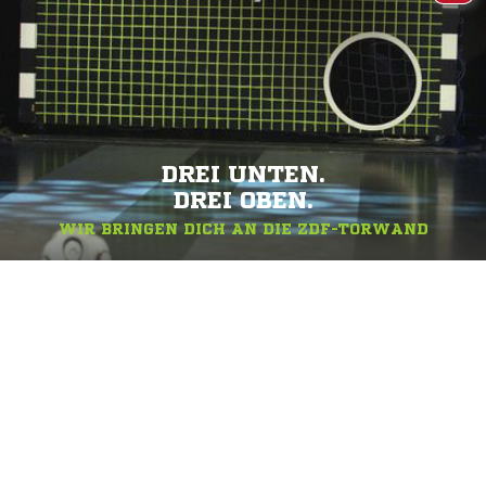
DREI UNTEN.
DREI OBEN.
WIR BRINGEN DICH AN DIE ZDF-TORWAND