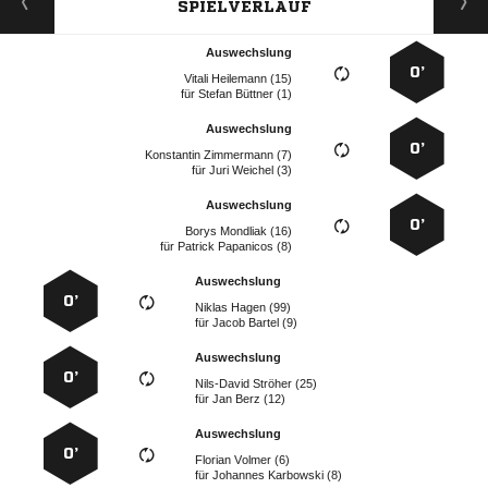
SPIELVERLAUF
Auswechslung
0’
  
für
  
Auswechslung
0’
  
für
  
Auswechslung
0’
  
für
  
Auswechslung
0’
  
für
  
Auswechslung
0’
  
für
  
Auswechslung
0’
  
für
  