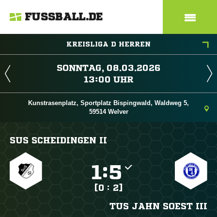
FUSSBALL.DE
KREISLIGA D HERREN
 
 
Kunstrasenplatz, Sportplatz Bispingwald, Waldweg 5,
59514 Welver
SUS SCHEIDINGEN II

:

[0 : 2]
TUS JAHN SOEST III