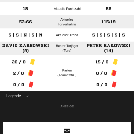
18
56
Aktuelle Punktzahl
Aktuelles
53:66
115:19
Torverhältnis
S | S | N | S | N
S | S | S | S | S
Aktueller Trend
DAVID KARBOWSKI
PETER RAKOWSKI
Bester Torjäger
(8)
(Tore)
(14)
20 / 0
15 / 0
Karten
2 / 0
0 / 0
(Team/Offiz.)
0 / 0
0 / 0
Legende
ANZEIGE