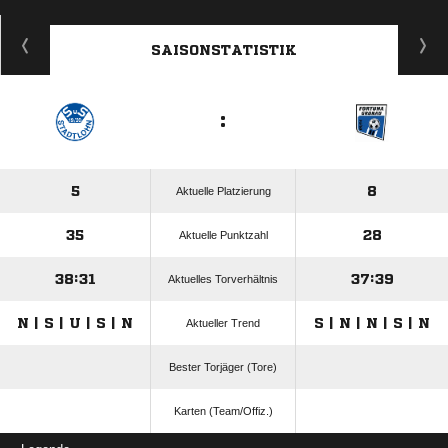
ANZEIGE
SAISONSTATISTIK
:
5
8
Aktuelle Platzierung
35
28
Aktuelle Punktzahl
38:31
37:39
Aktuelles Torverhältnis
N | S | U | S | N
S | N | N | S | N
Aktueller Trend
Bester Torjäger (Tore)
Karten (Team/Offiz.)