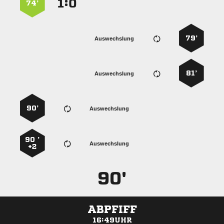
:


74’
79’
Auswechslung
81’
Auswechslung
90’
Auswechslung
90 ’
Auswechslung
+2
90'
ABPFIFF
16:49UHR