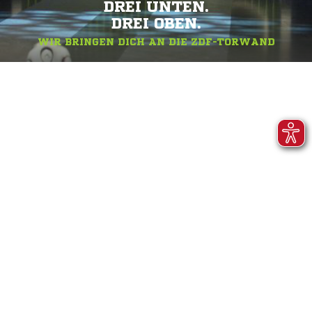
DREI UNTEN.
DREI OBEN.
WIR BRINGEN DICH AN DIE ZDF-TORWAND