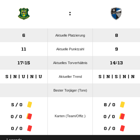
:
6
8
Aktuelle Platzierung
11
9
Aktuelle Punktzahl
17:15
14:13
Aktuelles Torverhältnis
S | N | U | N | U
S | N | S | N | N
Aktueller Trend
Bester Torjäger (Tore)
5 / 0
8 / 0
Karten (Team/Offiz.)
0 / 0
0 / 0
0 / 0
0 / 0