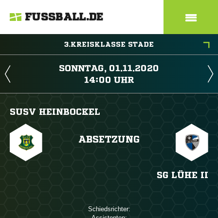
FUSSBALL.DE
3.KREISKLASSE STADE
 
 
SUSV HEINBOCKEL
ABSETZUNG
SG LÜHE II
Schiedsrichter:
Assistenten: