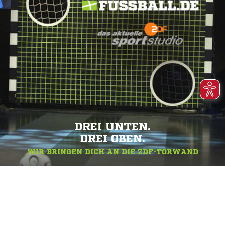
DREI UNTEN.
DREI OBEN.
WIR BRINGEN DICH AN DIE ZDF-TORWAND