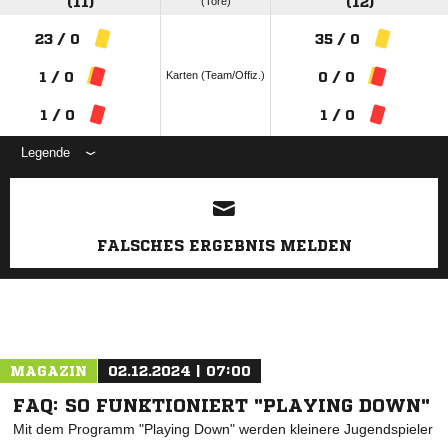
(11)
(Tore)
(12)
23 / 0
35 / 0
Karten (Team/Offiz.)
1 / 0
0 / 0
1 / 0
1 / 0
Legende
ANZEIGE
FALSCHES ERGEBNIS MELDEN
MAGAZIN
02.12.2024 | 07:00
FAQ: SO FUNKTIONIERT "PLAYING DOWN"
Mit dem Programm "Playing Down" werden kleinere Jugendspieler