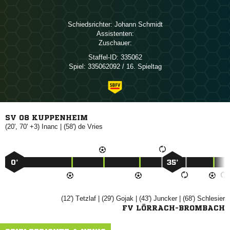
Schiedsrichter:
 
Assistenten:
Zuschauer:
Staffel-ID:
335062
Spiel:
335062092 / 16. Spieltag
SV 08 KUPPENHEIM
(20', 70' +3)

| (58')
 
0’
35’
(12')

| (29')

| (43')

| (68')

FV LÖRRACH-BROMBACH