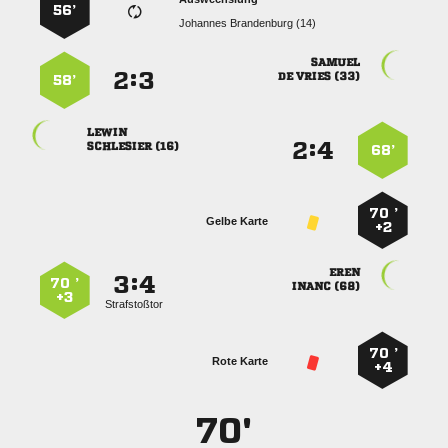
56’
  

:


  
58’

:


 
68’
70 ’
Gelbe Karte
+2

:


70 ’
 
+3
Strafstoßtor
70 ’
Rote Karte
+4
70'