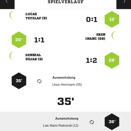
SPIELVERLAUF

:


 
12’

:


 
20’

:


 
29’
Auswechslung
35’
  
35'
Auswechslung
36’
   