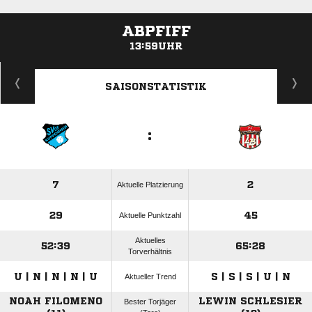
ABPFIFF
13:59UHR
ANZEIGE
SAISONSTATISTIK
:
7
2
Aktuelle Platzierung
29
45
Aktuelle Punktzahl
Aktuelles
52:39
65:28
Torverhältnis
U | N | N | N | U
S | S | S | U | N
Aktueller Trend
NOAH FILOMENO
LEWIN SCHLESIER
Bester Torjäger