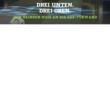
DREI UNTEN.
DREI OBEN.
WIR BRINGEN DICH AN DIE ZDF-TORWAND