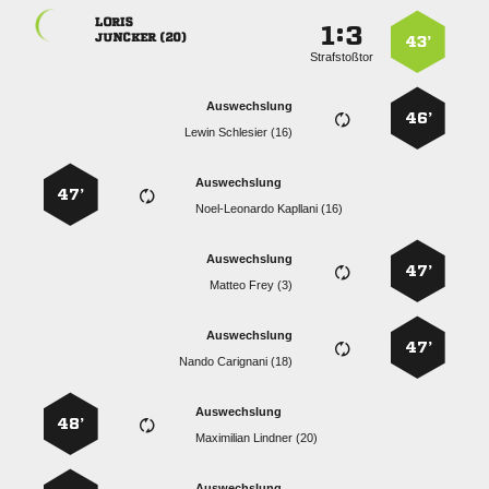

:


 
43’
Strafstoßtor
Auswechslung
46’
  
Auswechslung
47’
  
Auswechslung
47’
  
Auswechslung
47’
  
Auswechslung
48’
  
Auswechslung