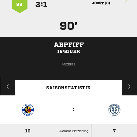
:


 
88’
90'
ABPFIFF
16:51UHR
ANZEIGE
SAISONSTATISTIK
:
10
7
Aktuelle Platzierung