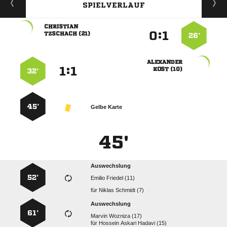
SPIELVERLAUF

:


 
26’

:


 
32’
45’
Gelbe Karte
45'
Auswechslung
52’
  
für
  
Auswechslung
61’
  
für
   