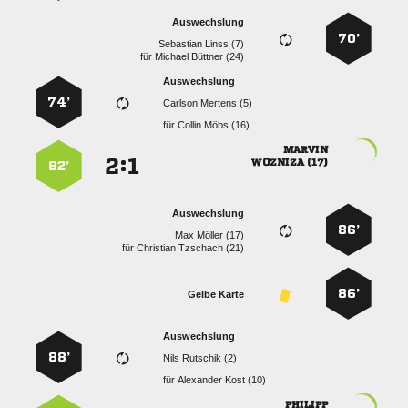
Auswechslung
70’
  
für
  
Auswechslung
74’
  
für
  

:


 
82’
Auswechslung
86’
  
für
  
86’
Gelbe Karte
Auswechslung
88’
  
für
  
