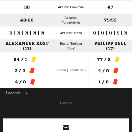
38
47
Aktuelle Punktzahl
Aktuelles
48:60
75:59
Torverhältnis
U | N | N | N | N
U | U | U | S | N
Aktueller Trend
ALEXANDER KOST
PHILIPP SELL
Bester Torjäger
(11)
(Tore)
(17)
64 / 1
77 / 2
Karten (Team/Offiz.)
2 / 0
4 / 0
4 / 0
1 / 0
Legende
ANZEIGE