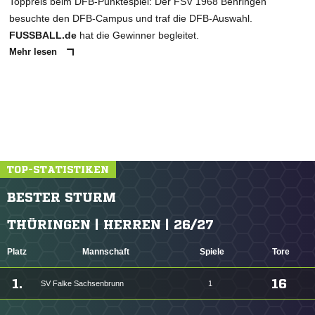
Toppreis beim DFB-Punktespiel: Der FSV 1968 Behringen
besuchte den DFB-Campus und traf die DFB-Auswahl.
FUSSBALL.de
hat die Gewinner begleitet.
Mehr lesen
TOP-STATISTIKEN
BESTER STURM
THÜRINGEN | HERREN | 26/27
Platz
Mannschaft
Spiele
Tore
1.
16
SV Falke Sachsenbrunn
1