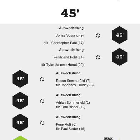
45'
Auswechslung
46’
  
für
  
Auswechslung
46’
  
für
   
Auswechslung
46’
  
für
  
Auswechslung
46’
  
für
  
Auswechslung
46’
  
für
  
