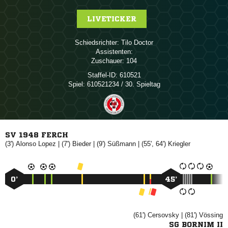
LIVETICKER
Schiedsrichter:
 
Assistenten:
Zuschauer:
104
Staffel-ID:
610521
Spiel:
610521234 / 30. Spieltag
SV 1948 FERCH
(3')
 
| (7')

| (9')

| (55', 64')

0’
45’
(61')

| (81')

SG BORNIM II