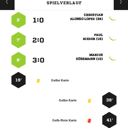
SPIELVERLAUF

:


  
3’

:


 
7’

:


 
9’
19’
Gelbe Karte
39’
Gelbe Karte
41’
Gelb-Rote Karte