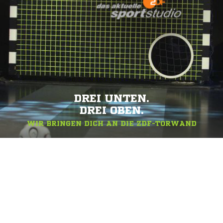
DREI UNTEN.
DREI OBEN.
WIR BRINGEN DICH AN DIE ZDF-TORWAND