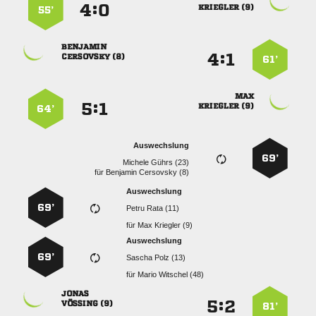
:


 
55’

:


 
61’

:


 
64’
Auswechslung
69’
  
für
  
Auswechslung
69’
  
für
  
Auswechslung
69’
  
für
  

:


 
81’