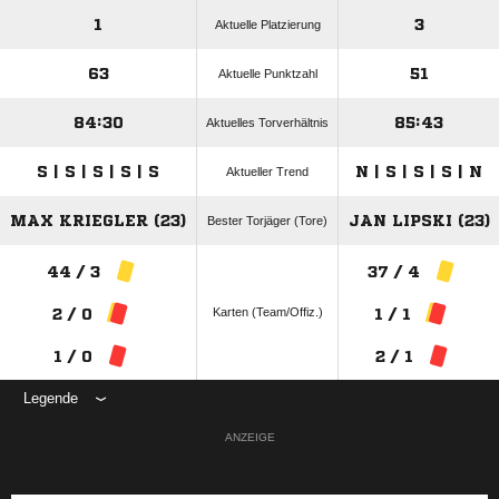
1
3
Aktuelle Platzierung
63
51
Aktuelle Punktzahl
84:30
85:43
Aktuelles Torverhältnis
S | S | S | S | S
N | S | S | S | N
Aktueller Trend
MAX KRIEGLER (23)
JAN LIPSKI (23)
Bester Torjäger (Tore)
44 / 3
37 / 4
Karten (Team/Offiz.)
2 / 0
1 / 1
1 / 0
2 / 1
Legende
ANZEIGE