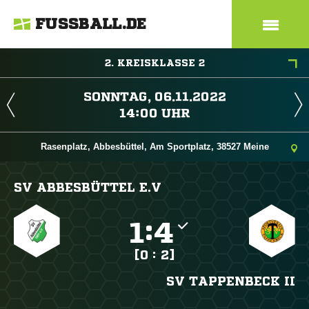
FUSSBALL.DE
2. KREISKLASSE 2
 
 
Rasenplatz, Abbesbüttel, Am Sportplatz, 38527 Meine
SV ABBESBÜTTEL E.V

:

[0 : 2]
SV TAPPENBECK II