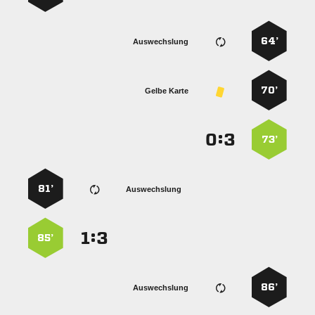
64’
Auswechslung
70’
Gelbe Karte
:


73’
81’
Auswechslung
:


85’
86’
Auswechslung