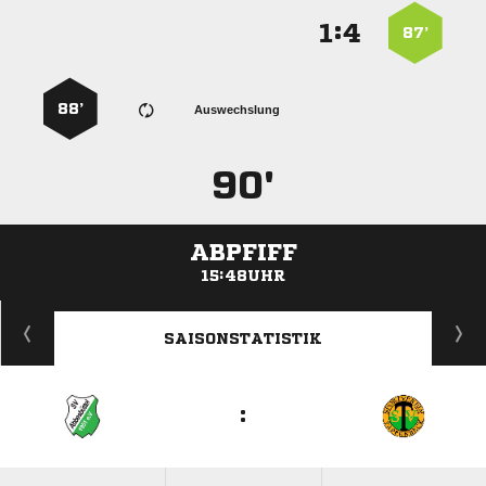
:


87’
88’
Auswechslung
90'
ABPFIFF
15:48UHR
ANZEIGE
SAISONSTATISTIK
: