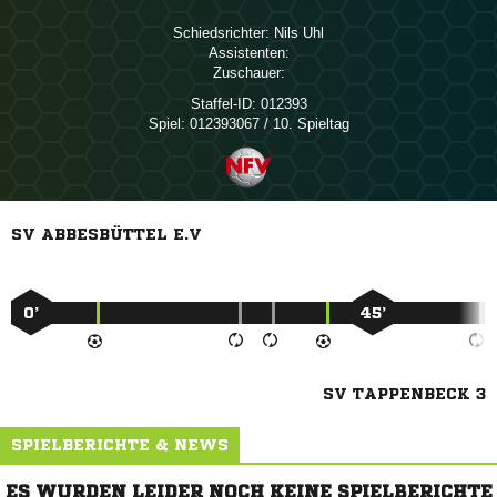
Schiedsrichter:
 
Assistenten:
Zuschauer:
Staffel-ID:
012393
Spiel:
012393067 / 10. Spieltag
SV ABBESBÜTTEL E.V
0’
45’
SV TAPPENBECK 3
SPIELBERICHTE & NEWS
ES WURDEN LEIDER NOCH KEINE SPIELBERICHTE