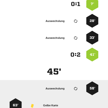
:


7’
28’
Auswechslung
33’
Auswechslung
:


41’
45'
58’
Auswechslung
63’
Gelbe Karte