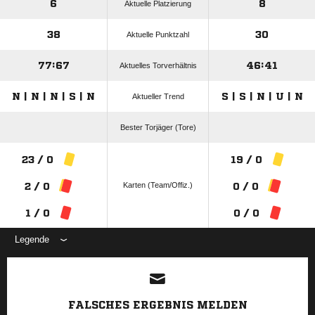
6
8
Aktuelle Platzierung
38
30
Aktuelle Punktzahl
77:67
46:41
Aktuelles Torverhältnis
N | N | N | S | N
S | S | N | U | N
Aktueller Trend
Bester Torjäger (Tore)
23 / 0
19 / 0
Karten (Team/Offiz.)
2 / 0
0 / 0
1 / 0
0 / 0
Legende
ANZEIGE
FALSCHES ERGEBNIS MELDEN