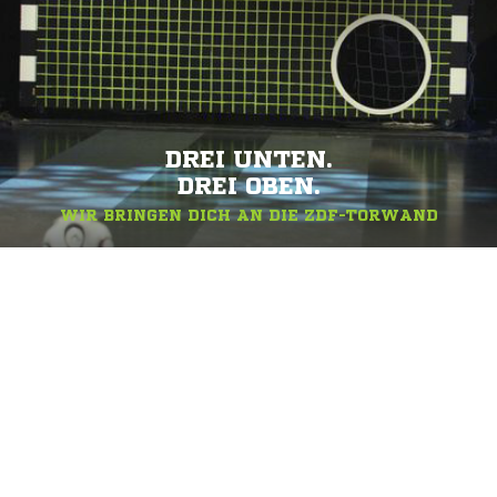
DREI UNTEN.
DREI OBEN.
WIR BRINGEN DICH AN DIE ZDF-TORWAND