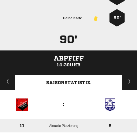
90’
Gelbe Karte
90'
ABPFIFF
14:30UHR
ANZEIGE
SAISONSTATISTIK
:
11
8
Aktuelle Platzierung