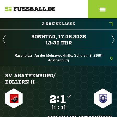
FUSSBALL.DE
3.KREISKLASSE
 
 
Rasenplatz, An der Mehrzweckhalle, Schulstr. 9, 21684
Agathenburg
SV AGATHENBURG/​
DOLLERN II

:

[1 : 1]