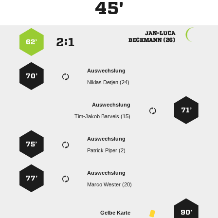
45'

:


 
62’
Auswechslung
70’
  
Auswechslung
71’
  
Auswechslung
75’
  
Auswechslung
77’
  
90’
Gelbe Karte