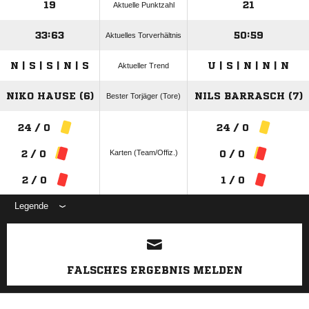
19
21
Aktuelle Punktzahl
33:63
50:59
Aktuelles Torverhältnis
N | S | S | N | S
U | S | N | N | N
Aktueller Trend
NIKO HAUSE (6)
NILS BARRASCH (7)
Bester Torjäger (Tore)
24 / 0
24 / 0
Karten (Team/Offiz.)
2 / 0
0 / 0
2 / 0
1 / 0
Legende
ANZEIGE
FALSCHES ERGEBNIS MELDEN