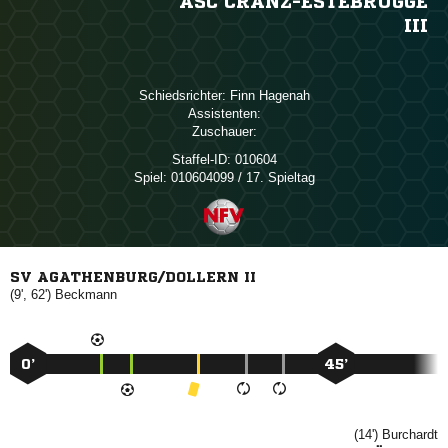
ASC CRANZ-ESTEBRÜGGE
III
Schiedsrichter:
 
Assistenten:
Zuschauer:
Staffel-ID:
010604
Spiel:
010604099 / 17. Spieltag
SV AGATHENBURG/DOLLERN II
(9', 62')

0’
45’
(14')
