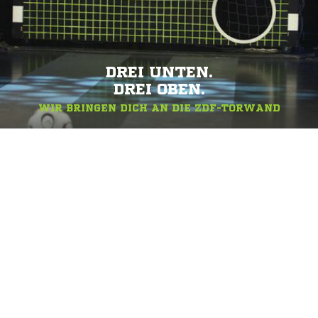
DREI UNTEN.
DREI OBEN.
WIR BRINGEN DICH AN DIE ZDF-TORWAND