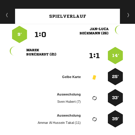
SPIELVERLAUF

:


 
9’

:


 
14’
25’
Gelbe Karte
Auswechslung
33’
  
Auswechslung
39’
    