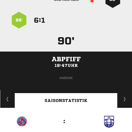
:


88’
90'
ABPFIFF
18:47UHR
ANZEIGE
SAISONSTATISTIK
: