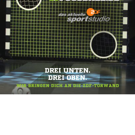
DREI UNTEN.
DREI OBEN.
WIR BRINGEN DICH AN DIE ZDF-TORWAND