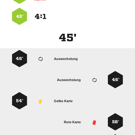
:


45’
45'
46’
Auswechslung
46’
Auswechslung
54’
Gelbe Karte
58’
Rote Karte