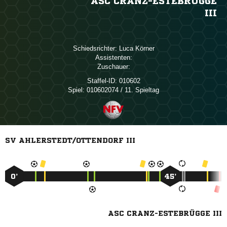
ASC CRANZ-ESTEBRÜGGE
III
Schiedsrichter:
 
Assistenten:
Zuschauer:
Staffel-ID:
010602
Spiel:
010602074 / 11. Spieltag
SV AHLERSTEDT/OTTENDORF III
0’
45’
ASC CRANZ-ESTEBRÜGGE III