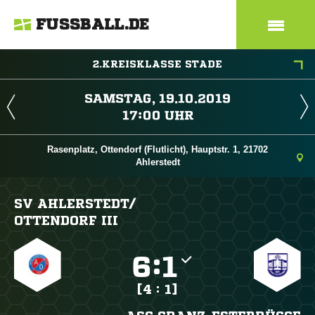
FUSSBALL.DE
2.KREISKLASSE STADE
 
 
Rasenplatz, Ottendorf (Flutlicht), Hauptstr. 1, 21702
Ahlerstedt
SV AHLERSTEDT/​
OTTENDORF III

:

[4 : 1]