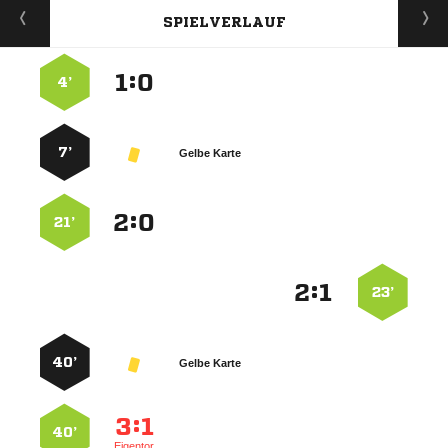
SPIELVERLAUF
:


4’
7’
Gelbe Karte
:


21’
:


23’
40’
Gelbe Karte
:


40’
Eigentor