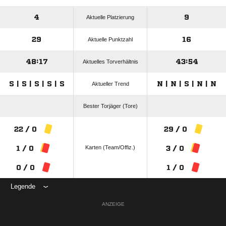
4
9
Aktuelle Platzierung
29
16
Aktuelle Punktzahl
48:17
43:54
Aktuelles Torverhältnis
S | S | S | S | S
N | N | S | N | N
Aktueller Trend
Bester Torjäger (Tore)
22 / 0
29 / 0
Karten (Team/Offiz.)
1 / 0
3 / 0
0 / 0
1 / 0
Legende
ANZEIGE