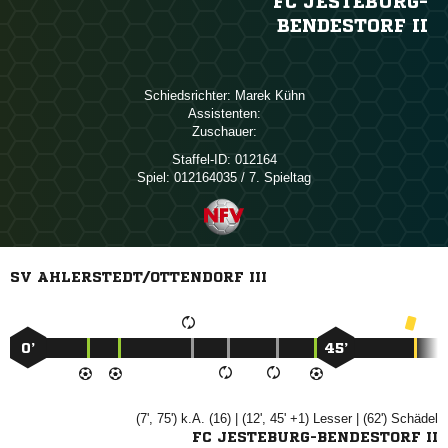
FC JESTEBURG-
BENDESTORF II
Schiedsrichter:
 
Assistenten:
Zuschauer:
Staffel-ID:
012164
Spiel:
012164035 / 7. Spieltag
SV AHLERSTEDT/OTTENDORF III
0’
45’
(7', 75') k.A. (16) | (12', 45' +1)

| (62')

FC JESTEBURG-BENDESTORF II