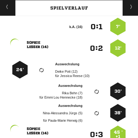
SPIELVERLAUF
:


7’
k.A. (16)

:


 
12’
Auswechslung
24’
  
für
  
Auswechslung
30’
  
für
   
Auswechslung
38’
  
für
  

45 ’
:


 
+1