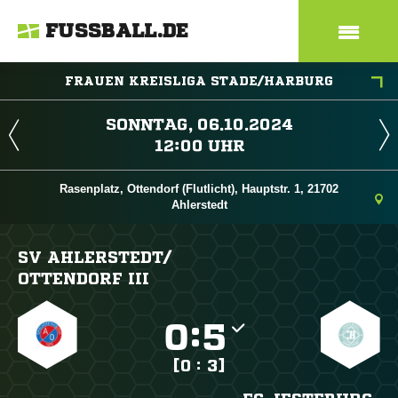
FUSSBALL.DE
FRAUEN KREISLIGA STADE/HARBURG
 
 
Rasenplatz, Ottendorf (Flutlicht), Hauptstr. 1, 21702
Ahlerstedt
SV AHLERSTEDT/​
OTTENDORF III

:

[0 : 3]