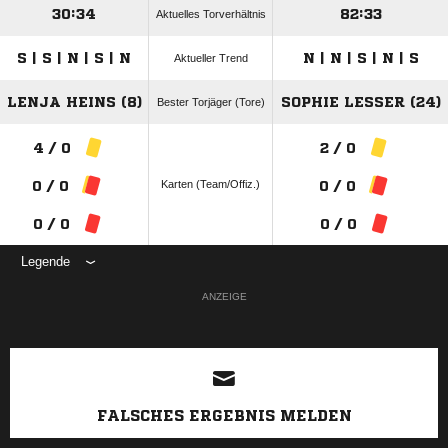
30:34
82:33
Aktuelles Torverhältnis
S | S | N | S | N
N | N | S | N | S
Aktueller Trend
LENJA HEINS (8)
SOPHIE LESSER (24)
Bester Torjäger (Tore)
4 / 0
2 / 0
Karten (Team/Offiz.)
0 / 0
0 / 0
0 / 0
0 / 0
Legende
ANZEIGE
FALSCHES ERGEBNIS MELDEN