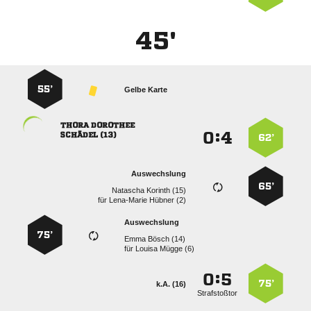
45'
55’
Gelbe Karte
 
:


 
62’
Auswechslung
65’
  
für
  
Auswechslung
75’
  
für
  
:


75’
k.A. (16)
Strafstoßtor