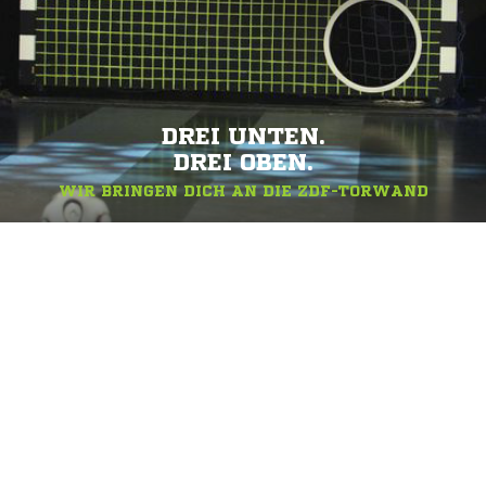
DREI UNTEN.
DREI OBEN.
WIR BRINGEN DICH AN DIE ZDF-TORWAND