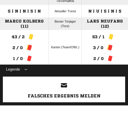
Torverhältnis
S | N | N | S | N
N | U | S | N | S
Aktueller Trend
MARCO KOLBERG
LARS NEUFANG
Bester Torjäger
(11)
(Tore)
(12)
43 / 2
53 / 1
Karten (Team/Offiz.)
2 / 0
3 / 0
1 / 0
2 / 0
Legende
ANZEIGE
FALSCHES ERGEBNIS MELDEN