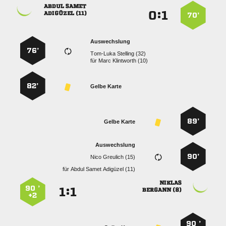
 
:


 
70’
Auswechslung
76’
  
für
  
82’
Gelbe Karte
89’
Gelbe Karte
Auswechslung
90’
  
für
   

90 ’
:


 
+2
90 ’