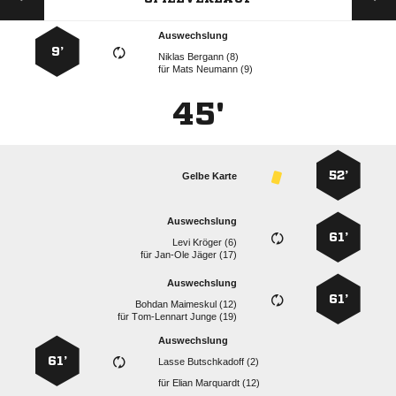
Auswechslung
9’
  
für
  
45'
52’
Gelbe Karte
Auswechslung
61’
  
für
  
Auswechslung
61’
  
für
  
Auswechslung
61’
  
für
  