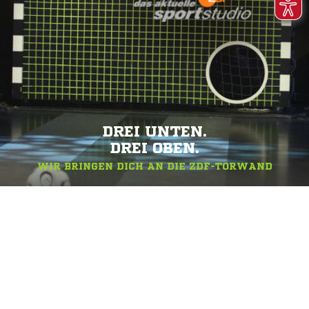
DREI UNTEN.
DREI OBEN.
WIR BRINGEN DICH AN DIE ZDF-TORWAND