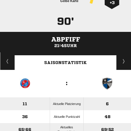
Gelbe Karte
+3
90'
ABPFIFF
21:45UHR
ANZEIGE
SAISONSTATISTIK
:
11
6
Aktuelle Platzierung
36
48
Aktuelle Punktzahl
Aktuelles
65:66
69:52