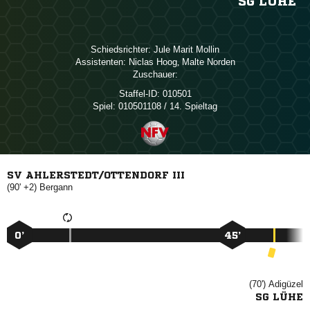
SG LÜHE
Schiedsrichter:
  
Assistenten:
 
,  
Zuschauer:
Staffel-ID:
010501
Spiel:
010501108 / 14. Spieltag
SV AHLERSTEDT/OTTENDORF III
(90' +2)

0’
45’
(70')

SG LÜHE