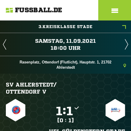
FUSSBALL.DE
3.KREISKLASSE STADE
 
 
Rasenplatz, Ottendorf (Flutlicht), Hauptstr. 1, 21702
Ahlerstedt
SV AHLERSTEDT/​
OTTENDORF V

:

[0 : 1]