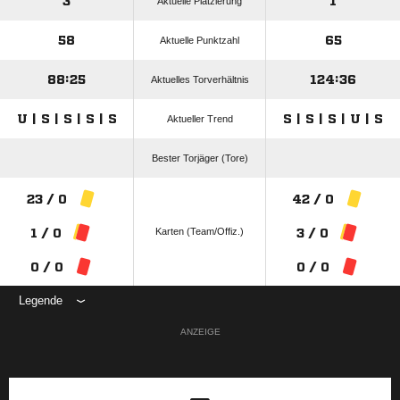
3
1
Aktuelle Platzierung
58
65
Aktuelle Punktzahl
88:25
124:36
Aktuelles Torverhältnis
U | S | S | S | S
S | S | S | U | S
Aktueller Trend
Bester Torjäger (Tore)
23 / 0
42 / 0
Karten (Team/Offiz.)
1 / 0
3 / 0
0 / 0
0 / 0
Legende
ANZEIGE