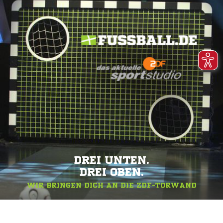
DREI UNTEN.
DREI OBEN.
WIR BRINGEN DICH AN DIE ZDF-TORWAND