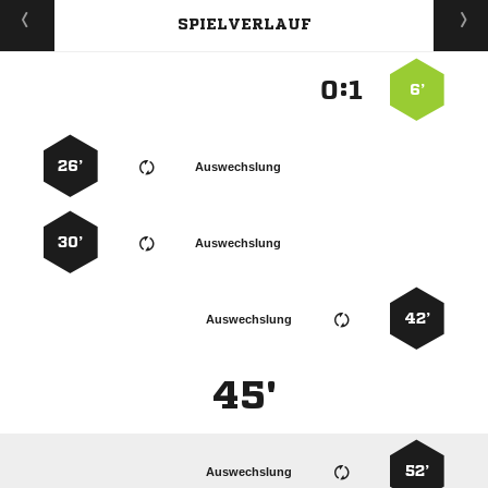
SPIELVERLAUF
:


6’
26’
Auswechslung
30’
Auswechslung
42’
Auswechslung
45'
52’
Auswechslung