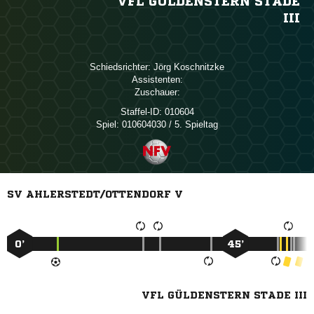
VFL GÜLDENSTERN STADE
III
Schiedsrichter:
 
Assistenten:
Zuschauer:
Staffel-ID:
010604
Spiel:
010604030 / 5. Spieltag
SV AHLERSTEDT/OTTENDORF V
0’
45’
VFL GÜLDENSTERN STADE III