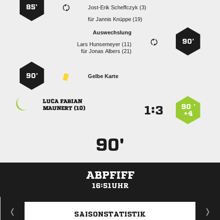
85’
  
für
  
Auswechslung
90’
  
für
  
90’
Gelbe Karte
 
90 ’
:


 
+4
90'
ABPFIFF
16:51UHR
ANZEIGE
SAISONSTATISTIK