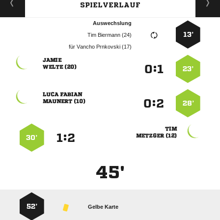
SPIELVERLAUF
Auswechslung
13’
  
für
  

:


 
23’
 
:


 
28’

:


 
30’
45'
52’
Gelbe Karte