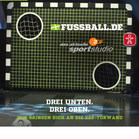
DREI UNTEN.
DREI OBEN.
WIR BRINGEN DICH AN DIE ZDF-TORWAND