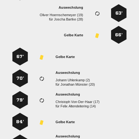
Auswechslung
63’
  
für
  
66’
Gelbe Karte
67’
Gelbe Karte
Auswechslung
70’
  
für
  
Auswechslung
79’
  
für
  
84’
Gelbe Karte
Auswechslung