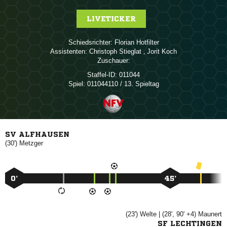
LIVETICKER
Schiedsrichter:
 
Assistenten:
 
,  
Zuschauer:
Staffel-ID:
011044
Spiel:
011044110 / 13. Spieltag
SV ALFHAUSEN
(30')

0’
45’
(23')

| (28', 90' +4)

SF LECHTINGEN