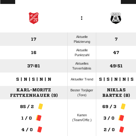
:
Aktuelle
17
7
Platzierung
Aktuelle
16
47
Punktzahl
Aktuelles
37:81
49:51
Torverhältnis
S | N | S | N | N
S | S | N | N | S
Aktueller Trend
KARL-MORITZ
NIKLAS
Bester Torjäger
FETTKENHAUER (9)
(Tore)
BARTKE (8)
85 / 2
69 / 3
Karten
1 / 0
3 / 0
(Team/Offiz.)
4 / 0
2 / 0