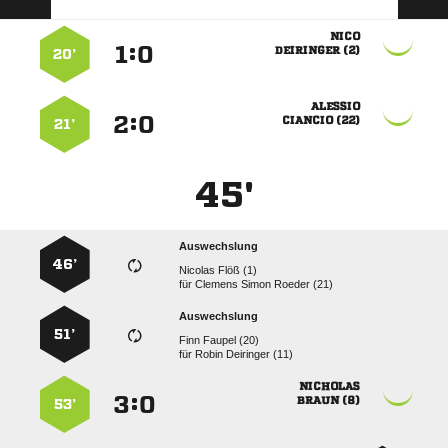

:


 
20’

:


 
21’
45'
Auswechslung
46’
  
für
   
Auswechslung
51’
  
für
  

:


 
53’