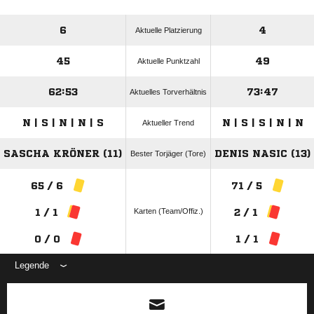
6
4
Aktuelle Platzierung
45
49
Aktuelle Punktzahl
62:53
73:47
Aktuelles Torverhältnis
N | S | N | N | S
N | S | S | N | N
Aktueller Trend
SASCHA KRÖNER (11)
DENIS NASIC (13)
Bester Torjäger (Tore)
65 / 6
71 / 5
Karten (Team/Offiz.)
1 / 1
2 / 1
0 / 0
1 / 1
Legende
ANZEIGE