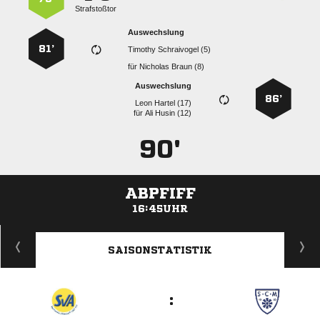
Strafstoßtor
Auswechslung
81’
  
für
  
Auswechslung
86’
  
für
  
90'
ABPFIFF
16:45UHR
ANZEIGE
SAISONSTATISTIK
: