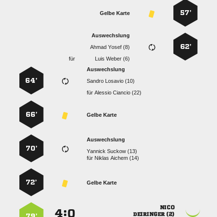
57’
Gelbe Karte
Auswechslung
62’
  
für
  
Auswechslung
64’
  
für
  
66’
Gelbe Karte
Auswechslung
70’
  
für
  
72’
Gelbe Karte

:


 
79’