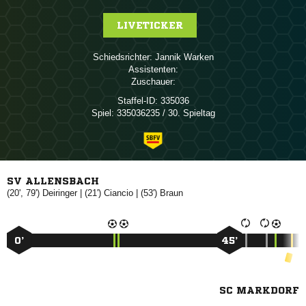
LIVETICKER
Schiedsrichter:
 
Assistenten:
Zuschauer:
Staffel-ID:
335036
Spiel:
335036235 / 30. Spieltag
SV ALLENSBACH
(20', 79')

| (21')

| (53')

0’
45’
SC MARKDORF