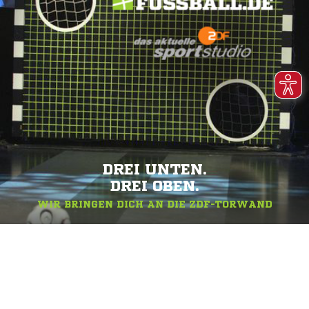
DREI UNTEN.
DREI OBEN.
WIR BRINGEN DICH AN DIE ZDF-TORWAND