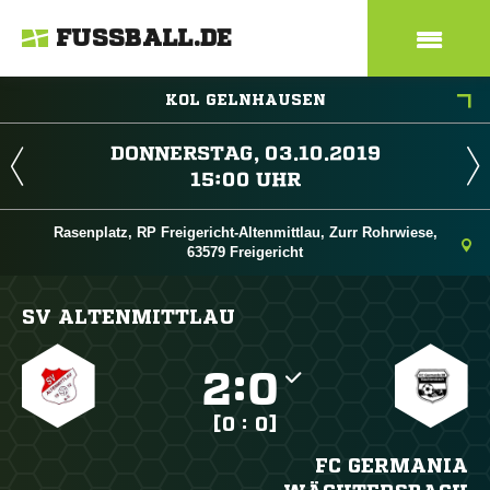
FUSSBALL.DE
KOL GELNHAUSEN
 
 
Rasenplatz, RP Freigericht-Altenmittlau, Zurr Rohrwiese,
63579 Freigericht
SV ALTENMITTLAU

:

[0 : 0]
FC GERMANIA