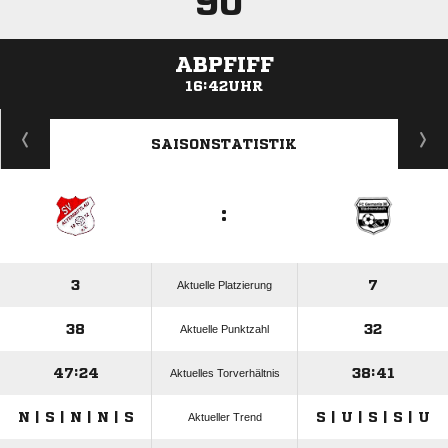
90'
ABPFIFF
16:42UHR
ANZEIGE
SAISONSTATISTIK
:
3
7
Aktuelle Platzierung
38
32
Aktuelle Punktzahl
47:24
38:41
Aktuelles Torverhältnis
N | S | N | N | S
S | U | S | S | U
Aktueller Trend