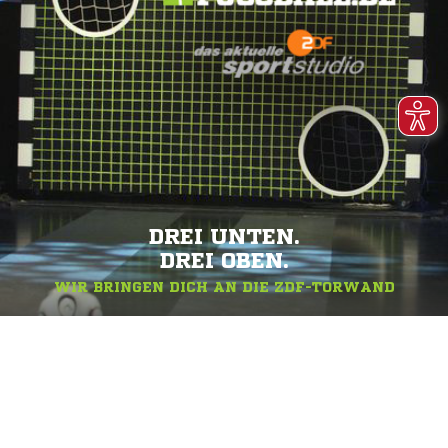
DREI UNTEN.
DREI OBEN.
WIR BRINGEN DICH AN DIE ZDF-TORWAND