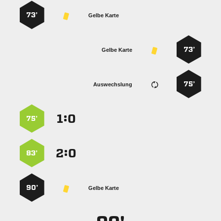
73’
Gelbe Karte
73’
Gelbe Karte
75’
Auswechslung
:


75’
:


83’
90’
Gelbe Karte