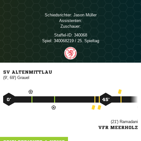
Schiedsrichter:
 
Assistenten:
Zuschauer:
Staffel-ID:
340068
Spiel:
340068219 / 25. Spieltag
SV ALTENMITTLAU
(9', 69')

0’
45’
(21')

VFR MEERHOLZ