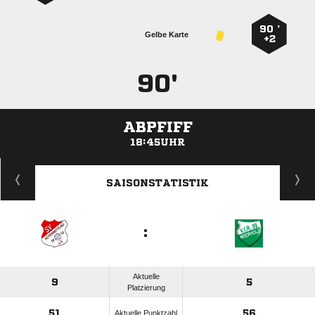
90 ’
Gelbe Karte
+2
90'
ABPFIFF
18:45UHR
ANZEIGE
SAISONSTATISTIK
:
Aktuelle
9
5
Platzierung
51
56
Aktuelle Punktzahl