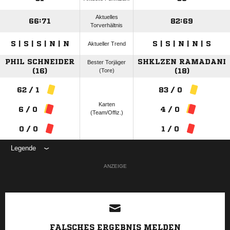
Aktuelles
66:71
82:69
Torverhältnis
S | S | S | N | N
S | S | N | N | S
Aktueller Trend
PHIL SCHNEIDER
SHKLZEN RAMADANI
Bester Torjäger
(16)
(Tore)
(18)
62 / 1
83 / 0
Karten
6 / 0
4 / 0
(Team/Offiz.)
0 / 0
1 / 0
Legende
ANZEIGE
FALSCHES ERGEBNIS MELDEN