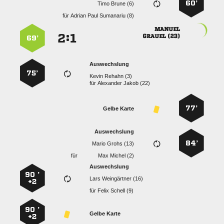
60’
  
für
   

:


 
69’
Auswechslung
75’
  
für
  
77’
Gelbe Karte
Auswechslung
84’
  
für
  
Auswechslung
90 ’
  
+2
für
  
90 ’
Gelbe Karte
+2