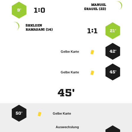

:


 
9’

:


 
21’
42’
Gelbe Karte
45’
Gelbe Karte
45'
50’
Gelbe Karte
Auswechslung