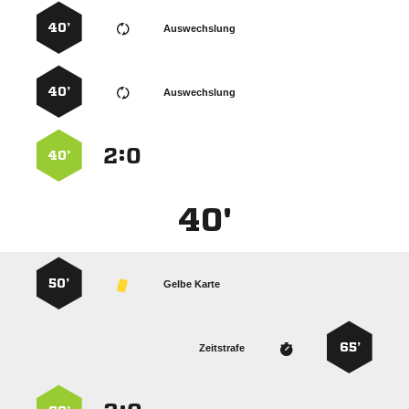
40’
Auswechslung
40’
Auswechslung
:


40’
40'
50’
Gelbe Karte
65’
Zeitstrafe