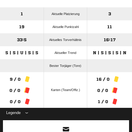
1
3
Aktuelle Platzierung
19
11
Aktuelle Punktzahl
33:5
16:17
Aktuelles Torverhältnis
S | S | U | S | S
N | S | S | S | N
Aktueller Trend
Bester Torjäger (Tore)
9 / 0
16 / 0
Karten (Team/Offiz.)
0 / 0
0 / 0
0 / 0
1 / 0
Legende
ANZEIGE