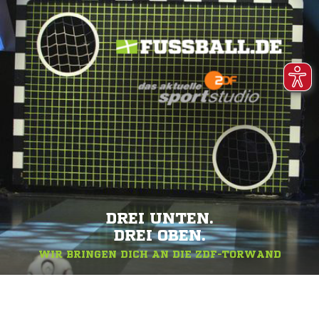
DREI UNTEN.
DREI OBEN.
WIR BRINGEN DICH AN DIE ZDF-TORWAND