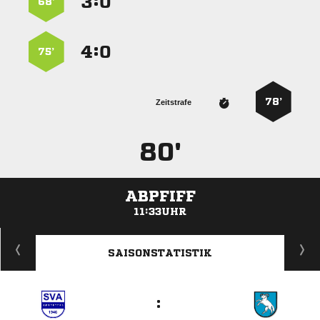
:


68’
:


75’
78’
Zeitstrafe
80'
ABPFIFF
11:33UHR
ANZEIGE
SAISONSTATISTIK
: