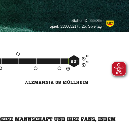
Staffel-ID:
335065
Spiel:
335065217 / 25. Spieltag

90’

ALEMANNIA 08 MÜLLHEIM
 DEINE MANNSCHAFT UND IHRE FANS, INDEM