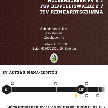
HÖCKENDORFER FV 2. /​
FSV DIPPOLDISWALDE 2. /​
TSV REINHARDTSGRIMMA
Schiedsrichter:

Assistenten:
Zuschauer:
45
Staffel-ID:
637630
Spiel:
637630130 / 19. Spieltag
SV AUFBAU PIRNA-COPITZ 3
0’
45’
HÖCKENDORFER FV II. / FSV DIPPOLDISWALDE II. /