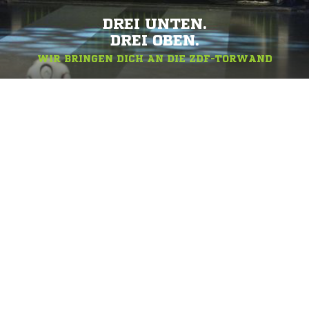
DREI UNTEN.
DREI OBEN.
WIR BRINGEN DICH AN DIE ZDF-TORWAND