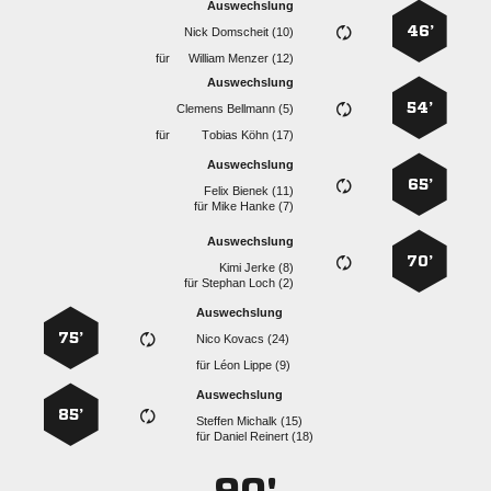
Auswechslung
46’
  
für
  
Auswechslung
54’
  
für
  
Auswechslung
65’
  
für
  
Auswechslung
70’
  
für
  
Auswechslung
75’
  
für
  
Auswechslung
85’
  
für
  