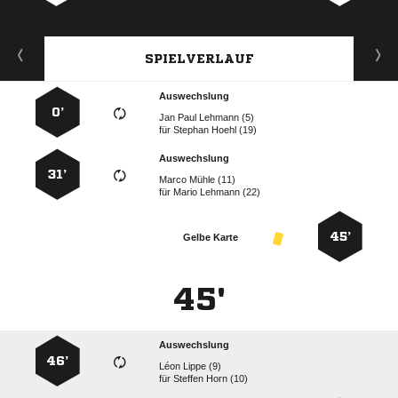
SPIELVERLAUF
Auswechslung
0’
   
für
  
Auswechslung
31’
  
für
  
45’
Gelbe Karte
45'
Auswechslung
46’
  
für
  