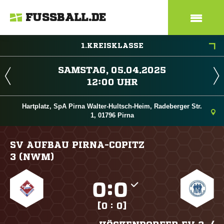
FUSSBALL.DE
1.KREISKLASSE
 
 
Hartplatz, SpA Pirna Walter-Hultsch-Heim, Radeberger Str.
1, 01796 Pirna
SV AUFBAU PIRNA-COPITZ
3 (NWM)

:

[0 : 0]