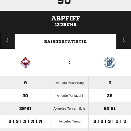
90'
ABPFIFF
13:35UHR
ANZEIGE
SAISONSTATISTIK
:
9
6
Aktuelle Platzierung
20
39
Aktuelle Punktzahl
29:91
62:51
Aktuelles Torverhältnis
S | S | N | N | N
S | S | S | U | U
Aktueller Trend