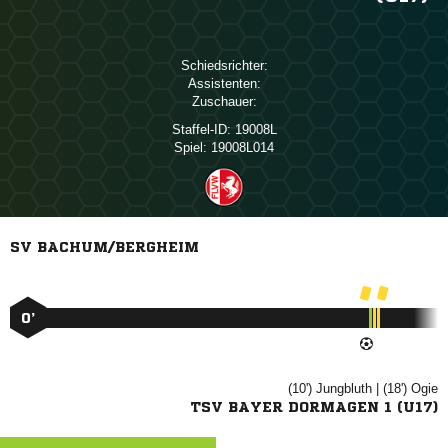
Schiedsrichter:
Assistenten:
Zuschauer:
Staffel-ID:
19008L
Spiel:
19008L014
SV BACHUM/BERGHEIM
0’
(10')

| (18')

TSV BAYER DORMAGEN 1 (U17)