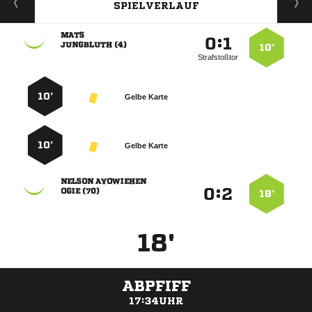
SPIELVERLAUF

:


 
10’
Strafstoßtor
10’
Gelbe Karte
10’
Gelbe Karte
 
:


 
18’
18'
ABPFIFF
17:34UHR