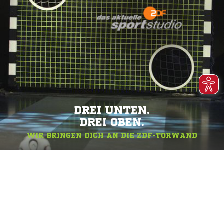
DREI UNTEN.
DREI OBEN.
WIR BRINGEN DICH AN DIE ZDF-TORWAND