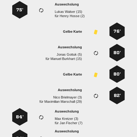
Auswechslung
75’
  
für
  
76’
Gelbe Karte
Auswechslung
80’
  
für
  
80’
Gelbe Karte
Auswechslung
82’
  
für
  
Auswechslung
84’
  
für
  
Auswechslung