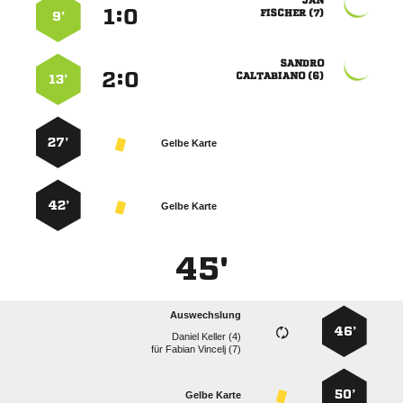

:


 
9’

:


 
13’
27’
Gelbe Karte
42’
Gelbe Karte
45'
Auswechslung
46’
  
für
  
50’
Gelbe Karte