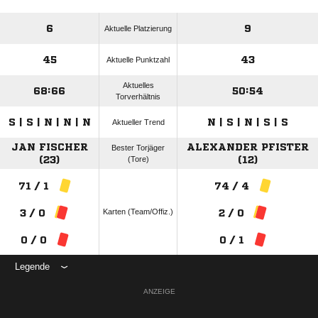
6
9
Aktuelle Platzierung
45
43
Aktuelle Punktzahl
Aktuelles
68:66
50:54
Torverhältnis
S | S | N | N | N
N | S | N | S | S
Aktueller Trend
JAN FISCHER
ALEXANDER PFISTER
Bester Torjäger
(23)
(Tore)
(12)
71 / 1
74 / 4
Karten (Team/Offiz.)
3 / 0
2 / 0
0 / 0
0 / 1
Legende
ANZEIGE