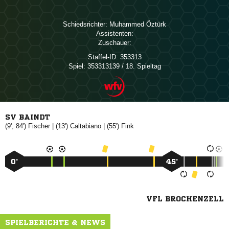
Schiedsrichter:
 
Assistenten:
Zuschauer:
Staffel-ID:
353313
Spiel:
353313139 / 18. Spieltag
SV BAINDT
(9', 84')

| (13')

| (55')

0’
45’
VFL BROCHENZELL
SPIELBERICHTE & NEWS