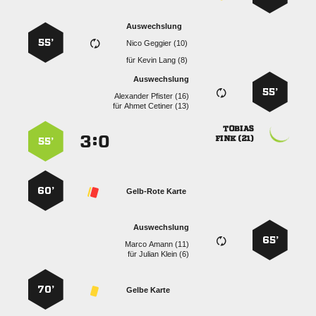
Auswechslung
55’
  
für
  
Auswechslung
55’
  
für
  

:


 
55’
60’
Gelb-Rote Karte
Auswechslung
65’
  
für
  
70’
Gelbe Karte