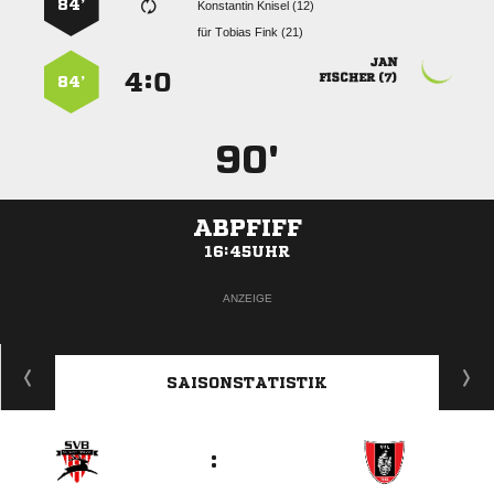
84’
  
für
  

:


 
84’
90'
ABPFIFF
16:45UHR
ANZEIGE
SAISONSTATISTIK
: