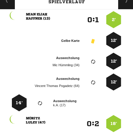
SPIELVERLAUF
 
:


 
2’
12’
Gelbe Karte
Auswechslung
12’
  
Auswechslung
12’
   
Auswechslung
14’
k.A. (17)

:


 
18’