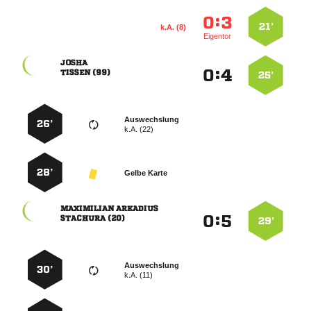
:


21’
k.A. (8)
Eigentor

:


 
25’
Auswechslung
26’
k.A. (22)
28’
Gelbe Karte
 
:


 
29’
Auswechslung
30’
k.A. (11)