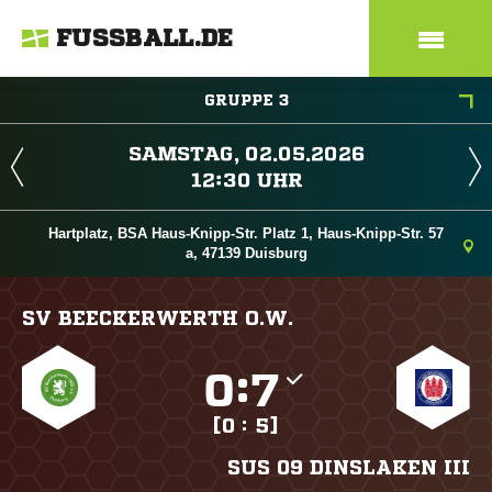
FUSSBALL.DE
GRUPPE 3
 
 
Hartplatz, BSA Haus-Knipp-Str. Platz 1, Haus-Knipp-Str. 57
a, 47139 Duisburg
SV BEECKERWERTH O.W.

:

[0 : 5]
SUS 09 DINSLAKEN III