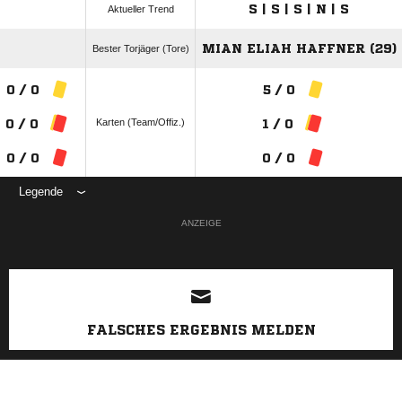
S | S | S | N | S
Aktueller Trend
MIAN ELIAH HAFFNER (29)
Bester Torjäger (Tore)
0 / 0
5 / 0
Karten (Team/Offiz.)
0 / 0
1 / 0
0 / 0
0 / 0
Legende
ANZEIGE
FALSCHES ERGEBNIS MELDEN