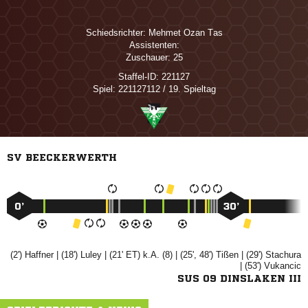
Schiedsrichter:
  
Assistenten:
Zuschauer:
25
Staffel-ID:
221127
Spiel:
221127112 / 19. Spieltag
SV BEECKERWERTH
0’
30’
(2')

| (18')

| (21' ET) k.A. (8) | (25', 48')

| (29')

| (53')

SUS 09 DINSLAKEN III