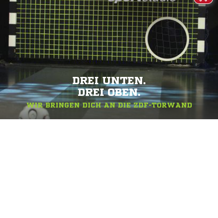
DREI UNTEN.
DREI OBEN.
WIR BRINGEN DICH AN DIE ZDF-TORWAND