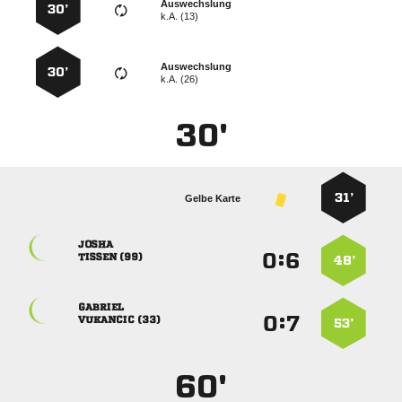
Auswechslung
30’
k.A. (13)
Auswechslung
30’
k.A. (26)
30'
31’
Gelbe Karte

:


 
48’

:


 
53’
60'