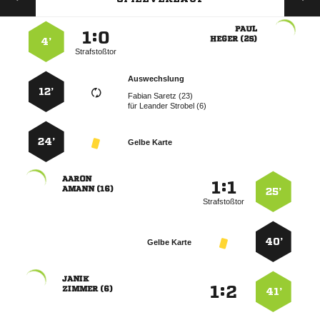

:


 
4’
Strafstoßtor
Auswechslung
12’
  
für
  
24’
Gelbe Karte

:


 
25’
Strafstoßtor
40’
Gelbe Karte

:


 
41’