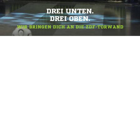
DREI UNTEN.
DREI OBEN.
WIR BRINGEN DICH AN DIE ZDF-TORWAND