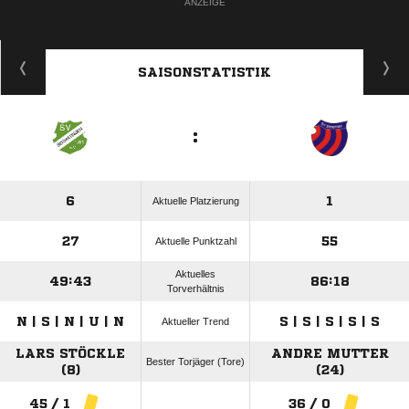
ANZEIGE
SAISONSTATISTIK
:
6
1
Aktuelle Platzierung
27
55
Aktuelle Punktzahl
Aktuelles
49:43
86:18
Torverhältnis
N | S | N | U | N
S | S | S | S | S
Aktueller Trend
LARS STÖCKLE
ANDRE MUTTER
Bester Torjäger (Tore)
(8)
(24)
45 / 1
36 / 0