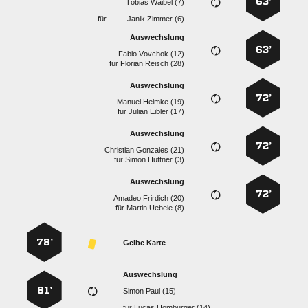
63’
  
für
  
Auswechslung
63’
  
für
  
Auswechslung
72’
  
für
  
Auswechslung
72’
  
für
  
Auswechslung
72’
  
für
  
78’
Gelbe Karte
Auswechslung
81’
  
für
  