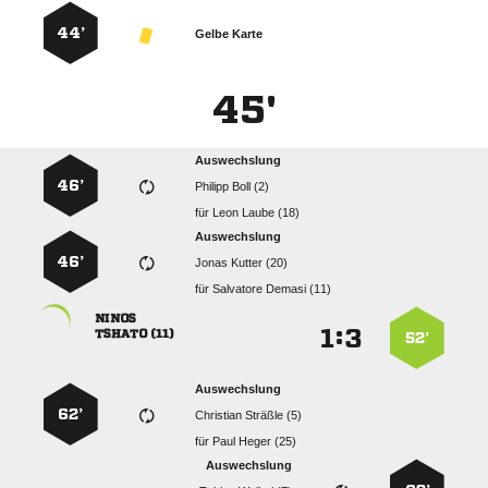
44’
Gelbe Karte
45'
Auswechslung
46’
  
für
  
Auswechslung
46’
  
für
  

:


 
52’
Auswechslung
62’
  
für
  
Auswechslung