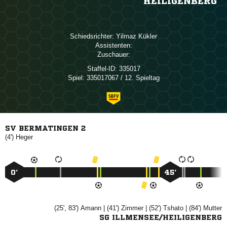
HEILIGENBERG
Schiedsrichter:
 
Assistenten:
Zuschauer:
Staffel-ID:
335017
Spiel:
335017067 / 12. Spieltag
SV BERMATINGEN 2
(4')

0’
45’
(25', 83')

| (41')

| (52')

| (84')

SG ILLMENSEE/HEILIGENBERG