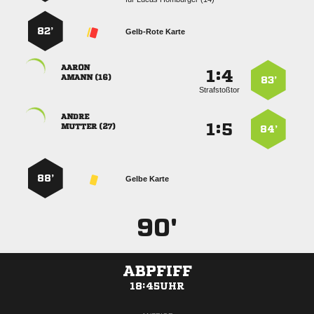
82’
Gelb-Rote Karte

:


 
83’
Strafstoßtor

:


 
84’
88’
Gelbe Karte
90'
ABPFIFF
18:45UHR