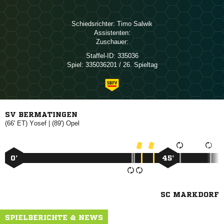
Schiedsrichter:
 
Assistenten:
Zuschauer:
Staffel-ID:
335036
Spiel:
335036201 / 26. Spieltag
SV BERMATINGEN
(66' ET)

| (89')

0’
45’
SC MARKDORF
SPIELBERICHTE & NEWS