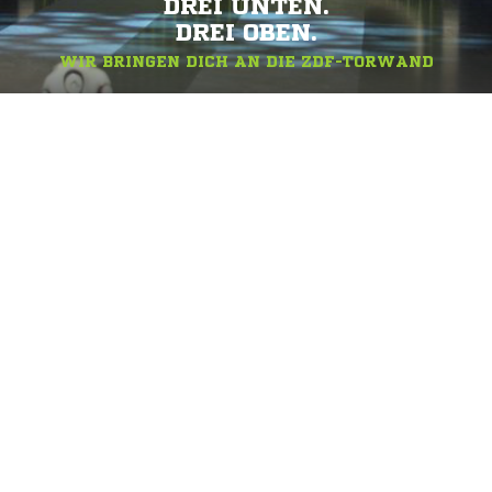
DREI UNTEN.
DREI OBEN.
WIR BRINGEN DICH AN DIE ZDF-TORWAND