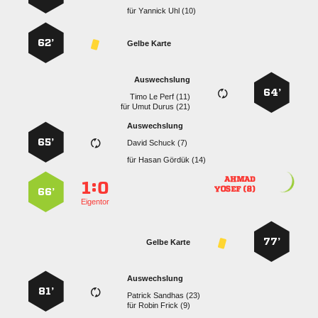
für
  
62’
Gelbe Karte
Auswechslung
64’
   
für
  
Auswechslung
65’
  
für
  

:


 
66’
Eigentor
77’
Gelbe Karte
Auswechslung
81’
  
für
  