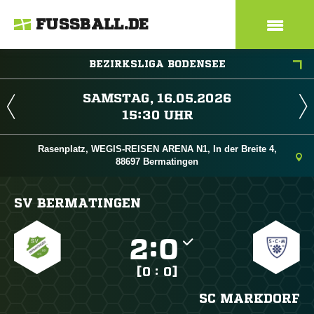
FUSSBALL.DE
BEZIRKSLIGA BODENSEE
 
 
Rasenplatz, WEGIS-REISEN ARENA N1, In der Breite 4,
88697 Bermatingen
SV BERMATINGEN

:

[0 : 0]
SC MARKDORF