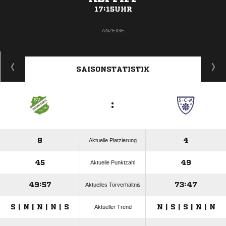
17:15UHR
ANZEIGE
SAISONSTATISTIK
:
8
4
Aktuelle Platzierung
45
49
Aktuelle Punktzahl
49:57
73:47
Aktuelles Torverhältnis
S | N | N | N | S
N | S | S | N | N
Aktueller Trend