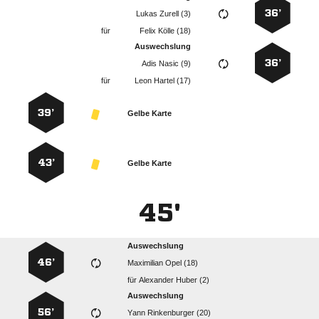
36’
  
für
  
Auswechslung
36’
  
für
  
39’
Gelbe Karte
43’
Gelbe Karte
45'
Auswechslung
46’
  
für
  
Auswechslung
56’
  