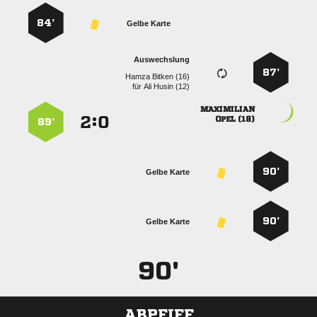
84’
Gelbe Karte
Auswechslung
87’
  
für
  

:


 
89’
90’
Gelbe Karte
90’
Gelbe Karte
90'
ABPFIFF