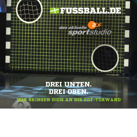
DREI UNTEN.
DREI OBEN.
WIR BRINGEN DICH AN DIE ZDF-TORWAND