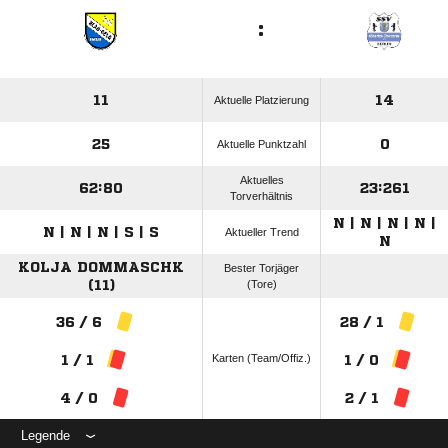
:
11
14
Aktuelle Platzierung
25
0
Aktuelle Punktzahl
Aktuelles
62:80
23:261
Torverhältnis
N | N | N | N |
N | N | N | S | S
Aktueller Trend
N
KOLJA DOMMASCHK
Bester Torjäger
(11)
(Tore)
36 / 6
28 / 1
Karten (Team/Offiz.)
1 / 1
1 / 0
4 / 0
2 / 1
Legende