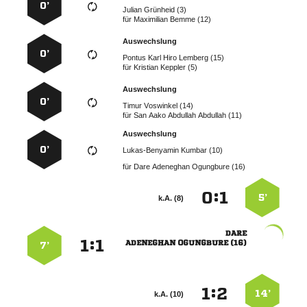
0’
  
für
  
Auswechslung
0’
    
für
  
Auswechslung
0’
  
für
    
Auswechslung
0’
  
für
   
:


5’
k.A. (8)

:


  
7’
:


14’
k.A. (10)