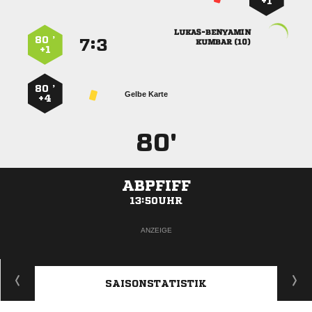
+1

80 ’
:


 
+1
80 ’
Gelbe Karte
+4
80'
ABPFIFF
13:50UHR
ANZEIGE
SAISONSTATISTIK