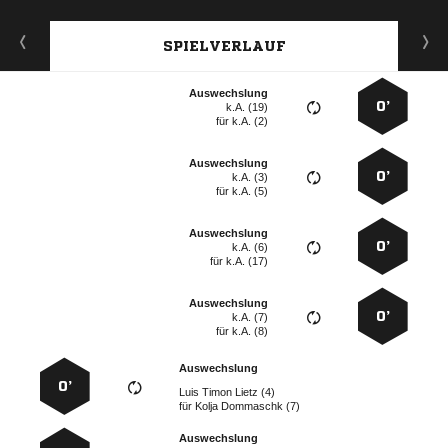
SPIELVERLAUF
Auswechslung
0’
k.A. (19)
für
k.A. (2)
Auswechslung
0’
k.A. (3)
für
k.A. (5)
Auswechslung
0’
k.A. (6)
für
k.A. (17)
Auswechslung
0’
k.A. (7)
für
k.A. (8)
Auswechslung
0’
   
für
  
Auswechslung