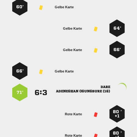
60’
Gelbe Karte
64’
Gelbe Karte
66’
Gelbe Karte
66’
Gelbe Karte

:


  
71’
80 ’
Rote Karte
+1
80 ’
Rote Karte