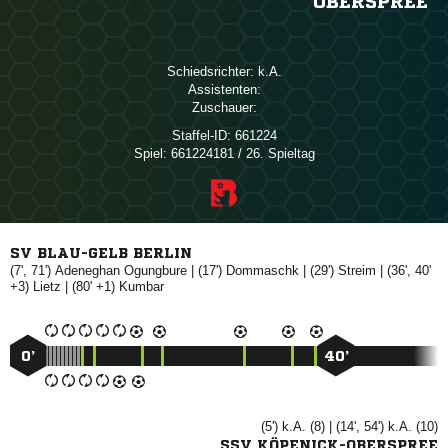
OBERSPREE
Schiedsrichter:

Assistenten:
Zuschauer:
Staffel-ID:
661224
Spiel:
661224181 / 26. Spieltag
SV BLAU-GELB BERLIN
(7', 71')
 
| (17')

| (29')

| (36', 40'
+3)

| (80' +1)

0’
40’
(5') k.A. (8) | (14', 54') k.A. (10)
SSV KÖPENICK-OBERSPREE