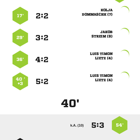

:


 
17’

:


 
29’
 
:


 
36’
 
40 ’
:


 
+3
40'
:


54’
k.A. (10)