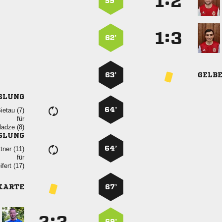
:


59’
:


62’
63’
GELB
SLUNG
64’
 
für
 
SLUNG
64’
 
für
 
KARTE
67’
:
69’