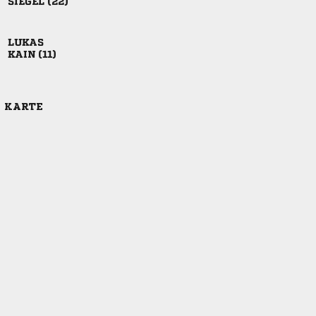
 

 
E KARTE