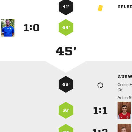
41’
GELB
:


44’
45'
AUSW
46’
 
für
 
:


56’