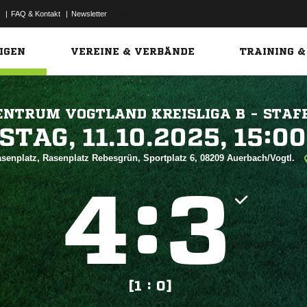
|
FAQ & Kontakt
|
Newsletter
Link
IGEN
VEREINE & VERBÄNDE
TRAINING &
ENTRUM VOGTLAND KREISLIGA B - STAFF
 


senplatz, Rasenplatz Rebesgrün, Sportplatz 6, 08209 Auerbach/Vogtl.
:


[1 : 0]