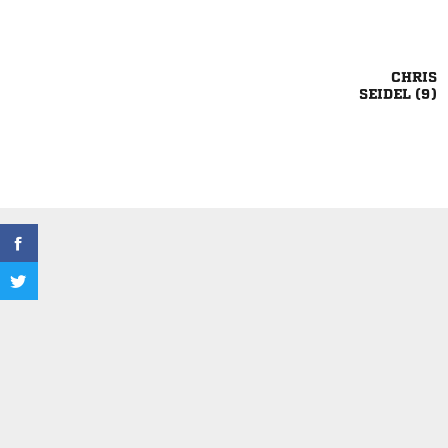

 