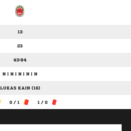
13
23
43:84
N | N | N | N | N
LUKAS KAIN (16)
0 / 1
1 / 0