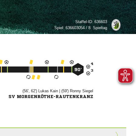
Staffel-ID:
636603
Spiel:
636603054 / 8. Spieltag

90’

(56', 62')


| (59')


SV MORGENRÖTHE-RAUTENKRANZ