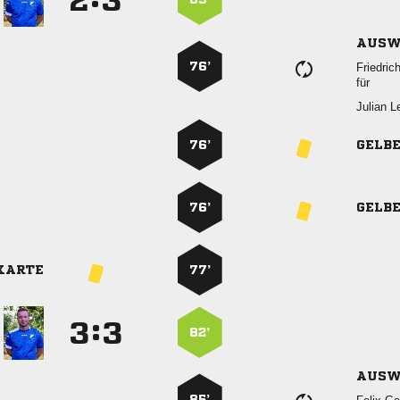


AUSW
76’

für
 
76’
GELB
76’
GELB
KARTE
77’
:


82’
AUSW
85’