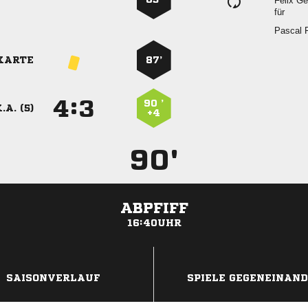
 
für
 
KARTE
87’
:


90 ’
.A. (5)
+4
90'
ABPFIFF
16:40UHR
ANZEIGE
SAISONVERLAUF
SPIELE GEGENEINAN