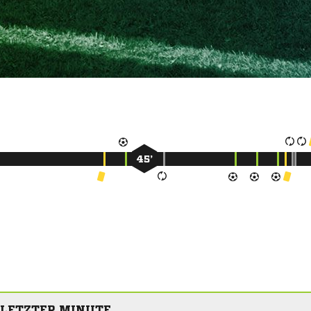
45’
 LETZTER MINUTE