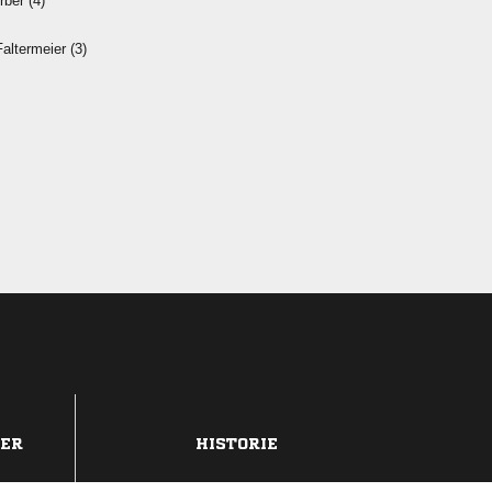
 
 
DER
HISTORIE