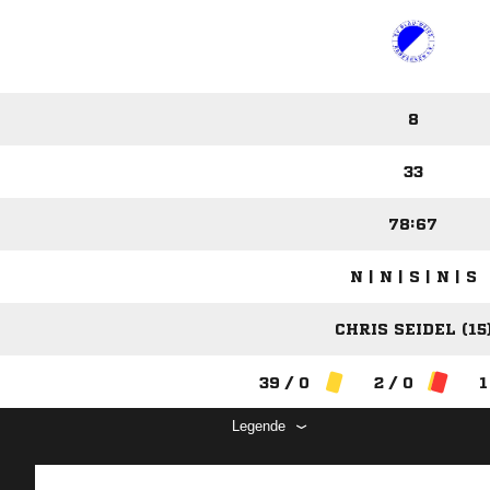
8
33
78:67
N | N | S | N | S
CHRIS SEIDEL (15
39 / 0
2 / 0
1
Legende