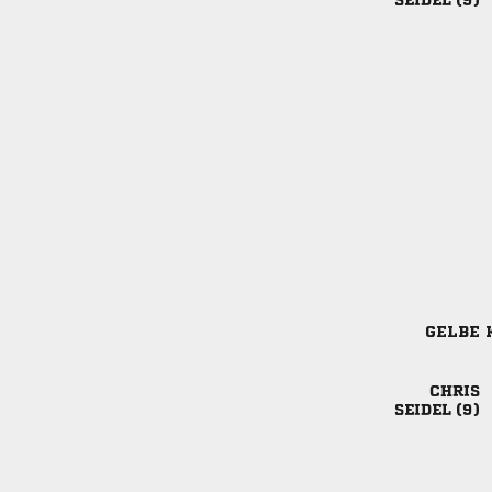
 
GELBE 

 