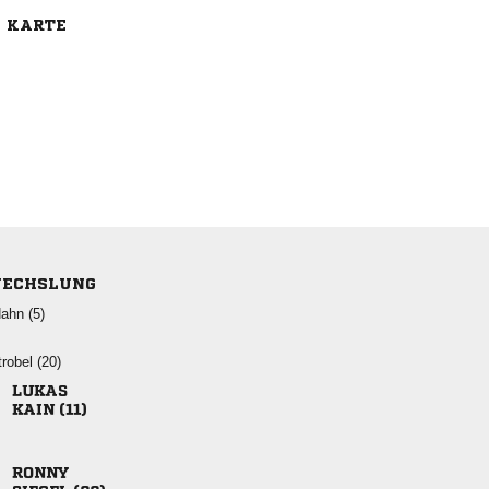
E KARTE
ECHSLUNG
 
 

 
