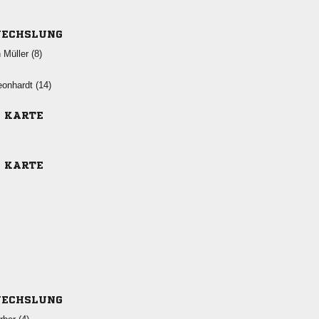
ECHSLUNG
  
 
E KARTE
E KARTE
ECHSLUNG