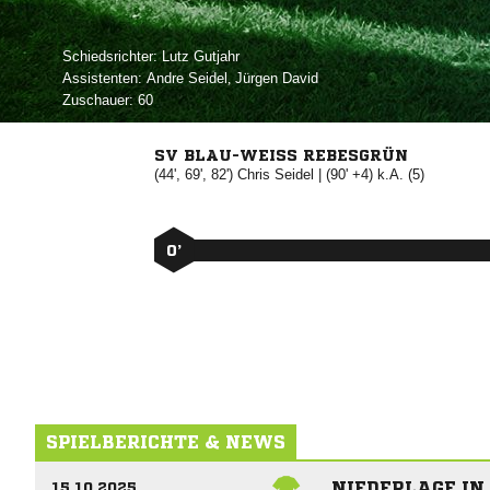
Schiedsrichter:
 
Assistenten:
 
,  
Zuschauer:
60
SV BLAU-WEISS REBESGRÜN
(44', 69', 82')


| (90' +4) k.A. (5)
0’
SPIELBERICHTE & NEWS
NIEDERLAGE IN
15.10.2025