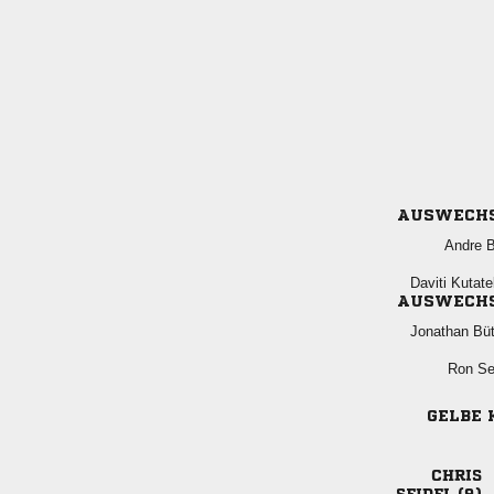
AUSWECH
 
 
AUSWECH
 
 
GELBE 
