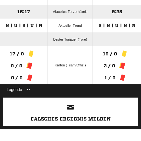
16:17
9:25
Aktuelles Torverhältnis
N | U | S | U | N
S | N | U | N | N
Aktueller Trend
Bester Torjäger (Tore)
17 / 0
16 / 0
Karten (Team/Offiz.)
0 / 0
2 / 0
0 / 0
1 / 0
Legende
ANZEIGE
FALSCHES ERGEBNIS MELDEN