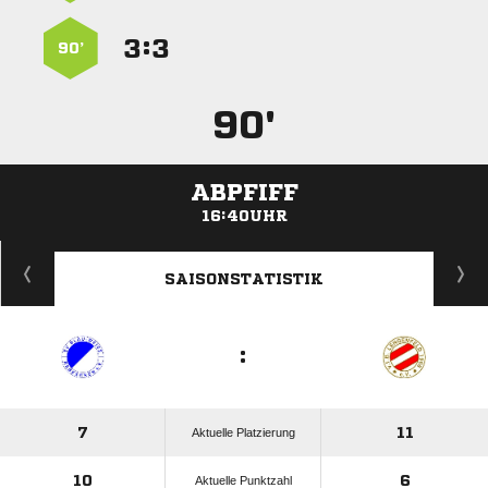
:


90’
90'
ABPFIFF
16:40UHR
ANZEIGE
SAISONSTATISTIK
:
7
11
Aktuelle Platzierung
10
6
Aktuelle Punktzahl