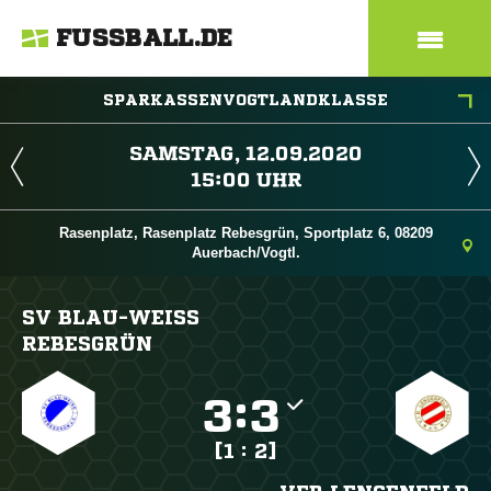
FUSSBALL.DE
SPARKASSENVOGTLANDKLASSE
 
 
Rasenplatz, Rasenplatz Rebesgrün, Sportplatz 6, 08209
Auerbach/Vogtl.
SV BLAU-WEISS R
EBESGRÜN

:

[1 : 2]