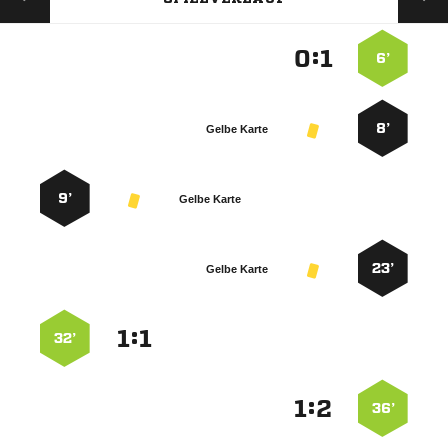
:


6’
8’
Gelbe Karte
9’
Gelbe Karte
23’
Gelbe Karte
:


32’
:


36’