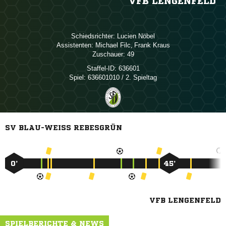
VFB LENGENFELD
Schiedsrichter:
 
Assistenten:
 
,  
Zuschauer:
49
Staffel-ID:
636601
Spiel:
636601010 / 2. Spieltag
SV BLAU-WEISS REBESGRÜN
0’
45’
VFB LENGENFELD
SPIELBERICHTE & NEWS