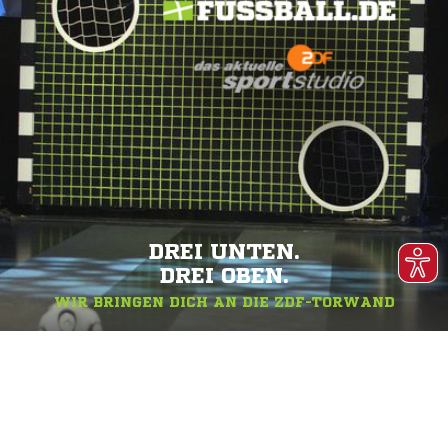
DREI UNTEN.
DREI OBEN.
WIR BRINGEN DICH AN DIE ZDF-TORWAND