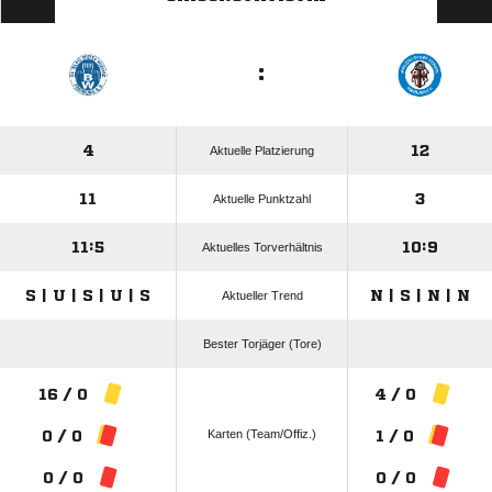
:
4
12
Aktuelle Platzierung
11
3
Aktuelle Punktzahl
11:5
10:9
Aktuelles Torverhältnis
S | U | S | U | S
N | S | N | N
Aktueller Trend
Bester Torjäger (Tore)
16 / 0
4 / 0
Karten (Team/Offiz.)
0 / 0
1 / 0
0 / 0
0 / 0