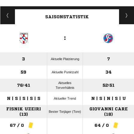
ANZEIGE
SAISONSTATISTIK
:
3
7
Aktuelle Platzierung
59
34
Aktuelle Punktzahl
Aktuelles
76:41
52:51
Torverhältnis
N | S | S | S | S
N | S | N | S | U
Aktueller Trend
FISNIK UZEIRI
GIOVANNI CARE
Bester Torjäger (Tore)
(13)
(18)
67 / 0
64 / 0