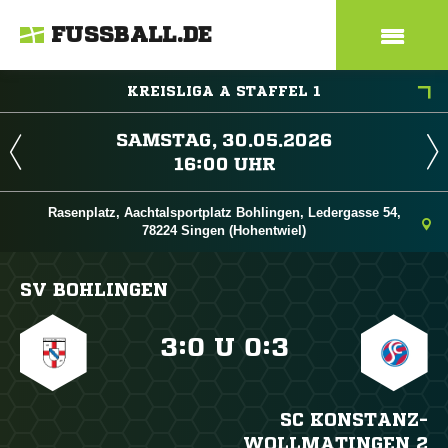
FUSSBALL.DE
KREISLIGA A STAFFEL 1
 
 
Rasenplatz, Aachtalsportplatz Bohlingen, Ledergasse 54,
78224 Singen (Hohentwiel)
SV BOHLINGEN

:

U

:

SC KONSTANZ-
WOLLMATINGEN 2