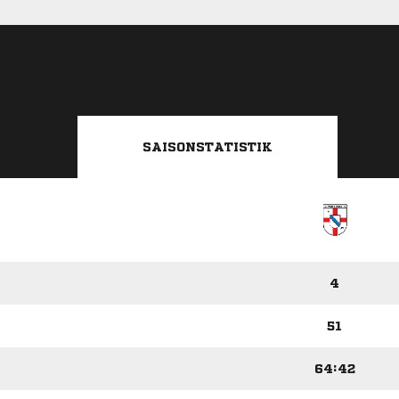
SAISONSTATISTIK
4
51
64:42