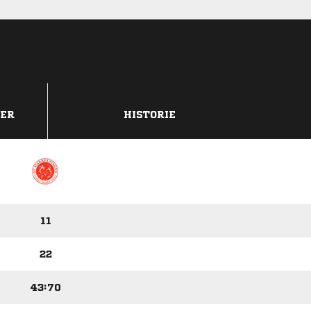
DER
HISTORIE
11
22
43:70