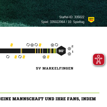
Staffel-ID:
335022
Spiel:
335022064 / 10. Spieltag

90’

SV MARKELFINGEN
 DEINE MANNSCHAFT UND IHRE FANS, INDEM