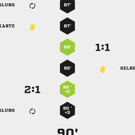
SLUNG
87’
KARTE
87’
:


89’
90’
GELB
:


90 ’
+2
90 ’
SLUNG
+3
90'