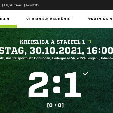
|
FAQ & Kontakt
|
Newsletter
Link
IGEN
VEREINE & VERBÄNDE
TRAINING &
KREISLIGA A STAFFEL 1
 


tz, Aachtalsportplatz Bohlingen, Ledergasse 54, 78224 Singen (Hohentw
:


[0 : 0]