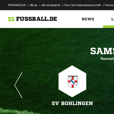
PROMATEUR
|
dfb.de
|
dfb-efootball.de
|
Fan Club Nationalmannschaft
|
Partner
FUSSBALL.DE
NEWS
L

Rasenpla
SV BOHLINGEN