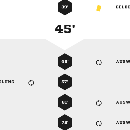
39’
GELB
45'
46’
AUSW
SLUNG
57’
61’
AUSW
75’
AUSW