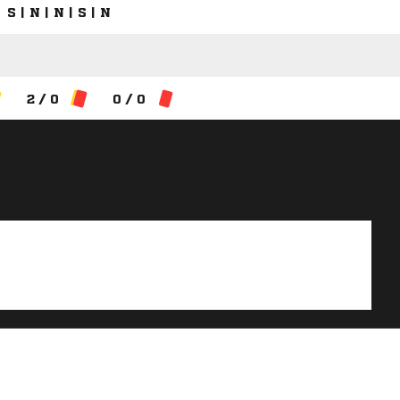
S | N | N | S | N
2 / 0
0 / 0