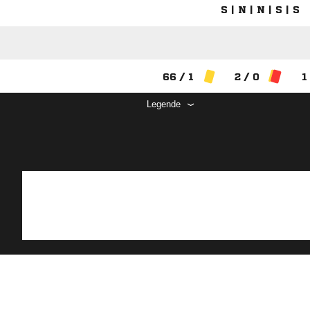
S | N | N | S | S
66 / 1
2 / 0
1
Legende