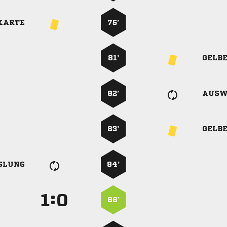
KARTE
75’
81’
GELB
82’
AUSW
83’
GELB
SLUNG
84’
:


86’