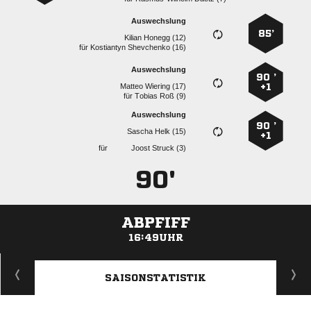
Auswechslung
85’
  
für
  
Auswechslung
90 ’
  
+1
für
  
Auswechslung
90 ’
  
+1
für
  
90'
ABPFIFF
16:49UHR
ANZEIGE
SAISONSTATISTIK