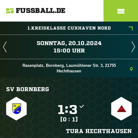
FUSSBALL.DE
1.KREISKLASSE CUXHAVEN NORD
 
 
Rasenplatz, Bornberg, Laumühlener Str. 3, 21755
Hechthausen
SV BORNBERG

:

[0 : 1]
TURA HECHTHAUSEN