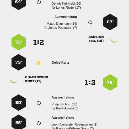
64’
  
für
  
Auswechslung
67’
  
für
  

:


 
72’
75’
Gelbe Karte
 
:


 
78’
Auswechslung
80’
  
für
  
Auswechslung
85’
  
für
  