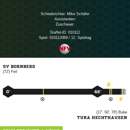
Schiedsrichter:
 
Assistenten:
Zuschauer:
Staffel-ID:
010112
Spiel:
010112069 / 12. Spieltag
SV BORNBERG
(72')

0’
45’
(17', 50', 78')

TURA HECHTHAUSEN