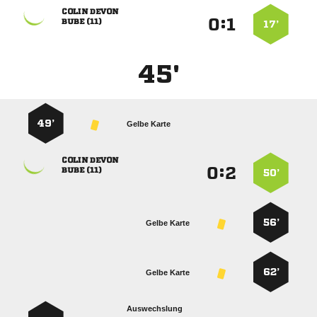
 
:


 
17’
45'
49’
Gelbe Karte
 
:


 
50’
56’
Gelbe Karte
62’
Gelbe Karte
Auswechslung