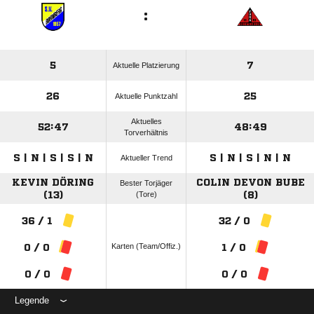
:
5
7
Aktuelle Platzierung
26
25
Aktuelle Punktzahl
Aktuelles
52:47
48:49
Torverhältnis
S | N | S | S | N
S | N | S | N | N
Aktueller Trend
KEVIN DÖRING
COLIN DEVON BUBE
Bester Torjäger
(13)
(Tore)
(8)
36 / 1
32 / 0
Karten (Team/Offiz.)
0 / 0
1 / 0
0 / 0
0 / 0
Legende