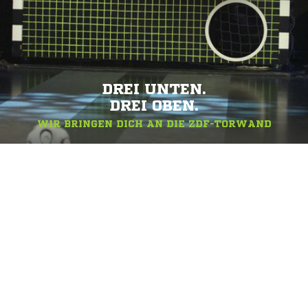
DREI UNTEN.
DREI OBEN.
WIR BRINGEN DICH AN DIE ZDF-TORWAND