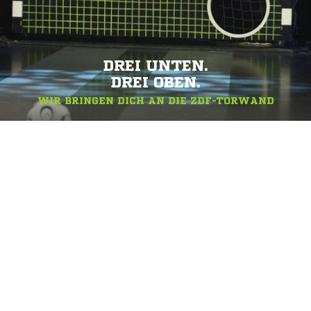
DREI UNTEN.
DREI OBEN.
WIR BRINGEN DICH AN DIE ZDF-TORWAND