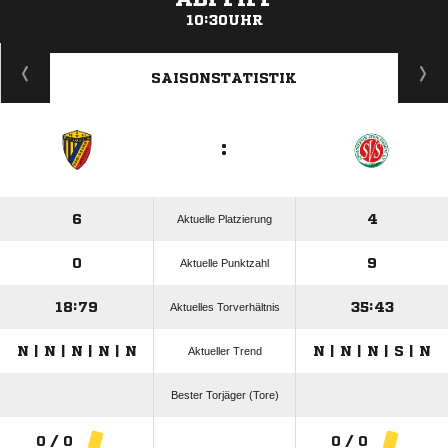
10:30UHR
ANZEIGE
SAISONSTATISTIK
:
6
4
Aktuelle Platzierung
0
9
Aktuelle Punktzahl
18:79
35:43
Aktuelles Torverhältnis
N | N | N | N | N
N | N | N | S | N
Aktueller Trend
Bester Torjäger (Tore)
0 / 0
0 / 0