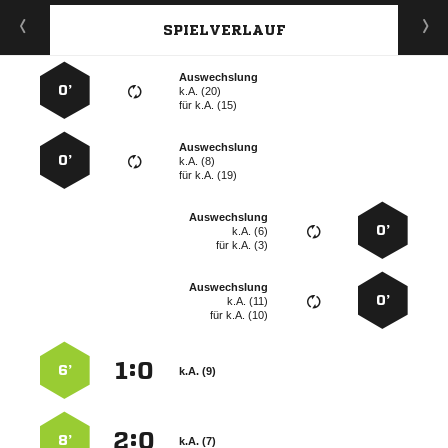
SPIELVERLAUF
Auswechslung
0’
k.A. (20)
für
k.A. (15)
Auswechslung
0’
k.A. (8)
für
k.A. (19)
Auswechslung
0’
k.A. (6)
für
k.A. (3)
Auswechslung
0’
k.A. (11)
für
k.A. (10)
:


6’
k.A. (9)
:


8’
k.A. (7)