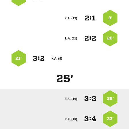
:


9’
k.A. (13)
:


20’
k.A. (11)
:


21’
k.A. (8)
25'
:


28’
k.A. (10)
:


32’
k.A. (10)