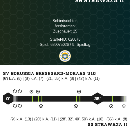
SG STRAWAZA II
Schiedsrichter:
Assistenten:
Zuschauer:
25
Staffel-ID:
620075
Spiel:
620075026 / 9. Spieltag
SV BORUSSIA BRESEGARD-MORAAS U10
(6') k.A. (9) | (8') k.A. (7) | (21', 35') k.A. (8) | (42') k.A. (11)
0’
25’
(9') k.A. (13) | (20') k.A. (11) | (28', 32', 49', 50') k.A. (10) | (36') k.A. (8)
SG STRAWAZA II