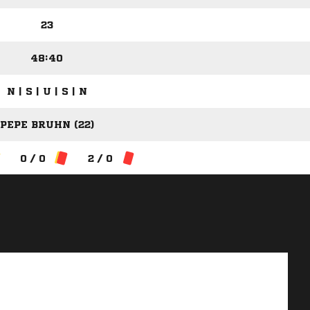
23
48:40
N | S | U | S | N
PEPE BRUHN (22)
0 / 0
2 / 0