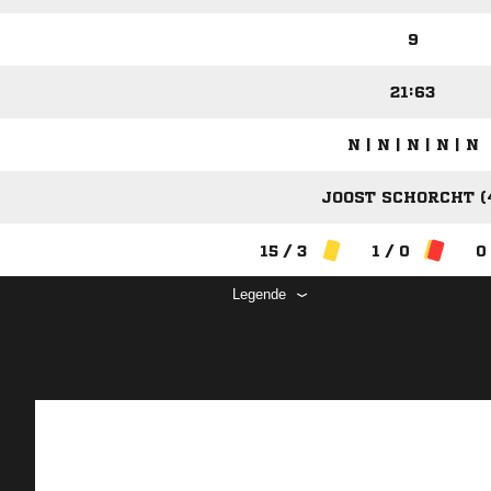
9
21:63
N | N | N | N | N
JOOST SCHORCHT (
15 / 3
1 / 0
0
Legende