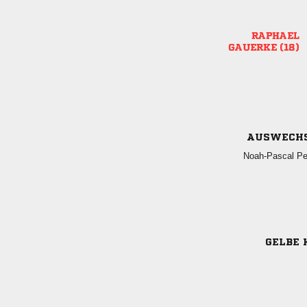

 
AUSWECH
 
GELBE 