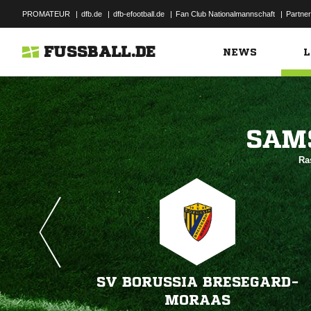
PROMATEUR
|
dfb.de
|
dfb-efootball.de
|
Fan Club Nationalmannschaft
|
Partner
FUSSBALL.DE
NEWS
L

Ra
SV BORUSSIA BRESEGARD-
MORAAS