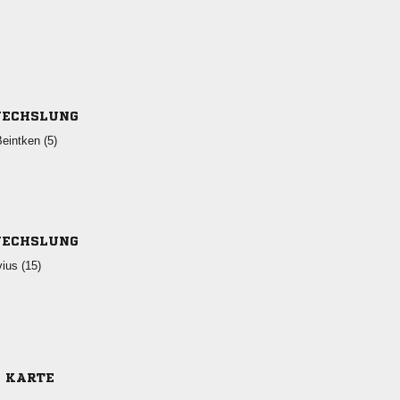
ECHSLUNG
 
ECHSLUNG
 
E KARTE