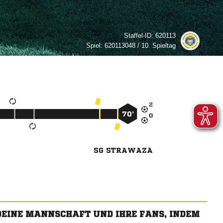
Staffel-ID:
620113
Spiel:
620113048 / 10. Spieltag

70’

SG STRAWAZA
 DEINE MANNSCHAFT UND IHRE FANS, INDEM