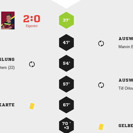
:


37’
Eigentor
AUSW
47’
 
SLUNG
54’
 
AUSW
57’
 
KARTE
67’
70 ’
GELB
+3