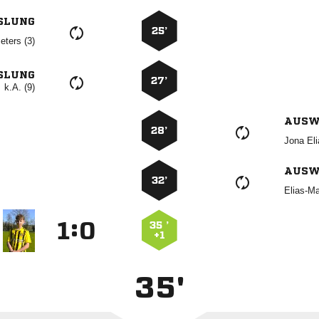
SLUNG
25’
 
SLUNG
27’
k.A. (9)
AUSW
28’
 
AUSW
32’

:


35 ’
+1
35'