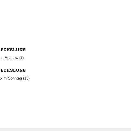
ECHSLUNG
  
ECHSLUNG
  