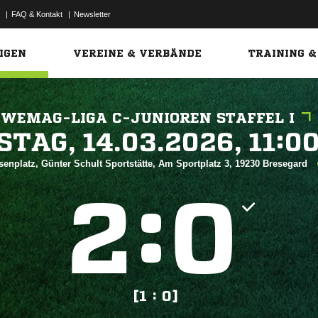
|
FAQ & Kontakt
|
Newsletter
Link
IGEN
VEREINE & VERBÄNDE
TRAINING &
WEMAG-LIGA C-JUNIOREN STAFFEL I
 


senplatz, Günter Schult Sportstätte, Am Sportplatz 3, 19230 Bresegard
:


[1 : 0]