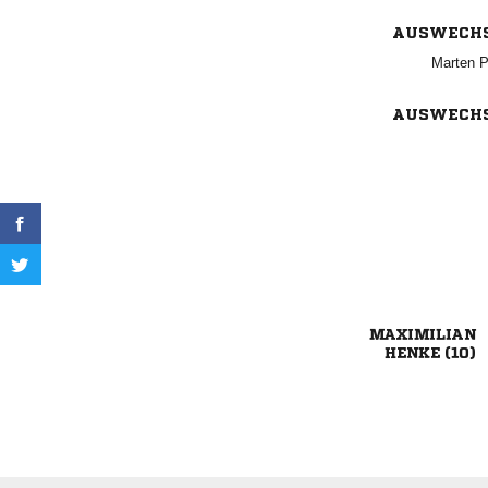
AUSWECH
 
AUSWECH

 