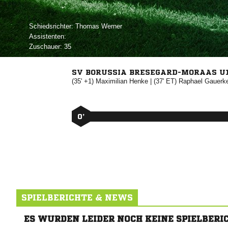
Schiedsrichter:
 
Assistenten:
Zuschauer:
35
SV BORUSSIA BRESEGARD-MORAAS U
(35' +1)


| (37' ET)


0’
SPIELBERICHTE & NEWS
ES WURDEN LEIDER NOCH KEINE SPIELBERI