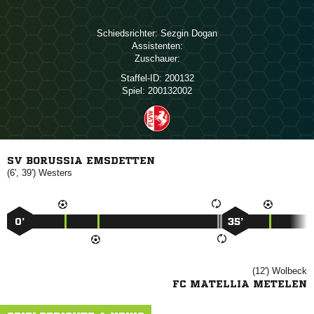
Schiedsrichter:
 
Assistenten:
Zuschauer:
Staffel-ID:
200132
Spiel:
200132002
SV BORUSSIA EMSDETTEN
(6', 39')

0’
35’
(12')

FC MATELLIA METELEN