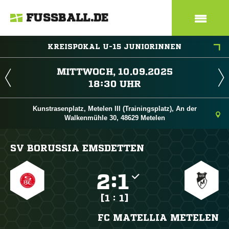
FUSSBALL.DE
KREISPOKAL U-15 JUNIORINNEN
 
 
Kunstrasenplatz, Metelen III (Trainingsplatz), An der
Walkenmühle 30, 48629 Metelen
SV BORUSSIA EMSDETTEN

:

[1 : 1]
FC MATELLIA METELEN