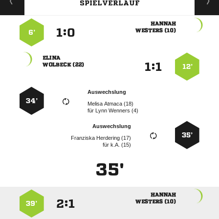
SPIELVERLAUF

:


 
6’

:


 
12’
Auswechslung
34’
  
für
  
Auswechslung
35’
  
für
k.A. (15)
35'

:


 
39’