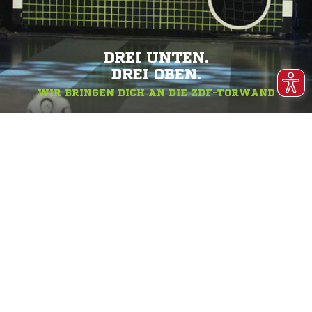
DREI UNTEN.
DREI OBEN.
WIR BRINGEN DICH AN DIE ZDF-TORWAND