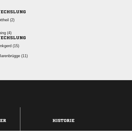
ECHSLUNG
 
 
ECHSLUNG
 
 
DER
HISTORIE