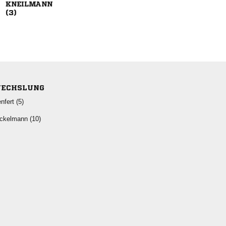


ECHSLUNG
 
 