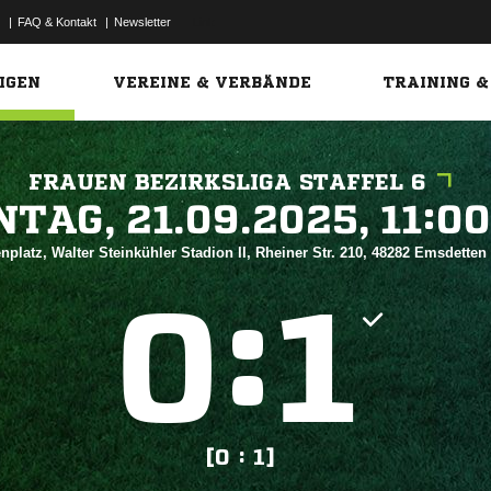
|
FAQ & Kontakt
|
Newsletter
Link
IGEN
VEREINE & VERBÄNDE
TRAINING &
FRAUEN BEZIRKSLIGA STAFFEL 6
 


nplatz, Walter Steinkühler Stadion II, Rheiner Str. 210, 48282 Emsdetten
:


[0 : 1]