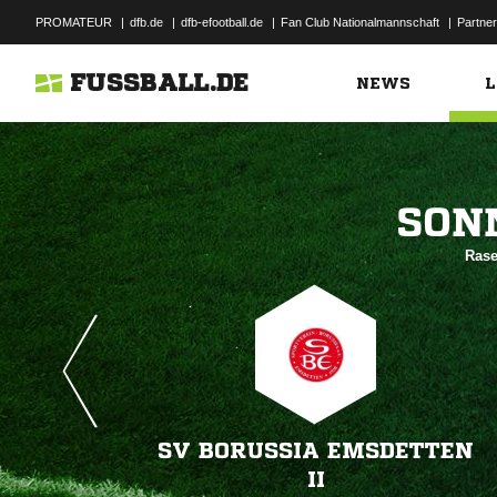
PROMATEUR
|
dfb.de
|
dfb-efootball.de
|
Fan Club Nationalmannschaft
|
Partner
FUSSBALL.DE
NEWS
L

Rase
SV BORUSSIA EMSDETTEN
II