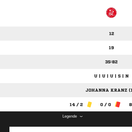
12
19
35:82
U | U | U | S | N
JOHANNA KRANZ (1
14 / 2
0 / 0
8
Legende