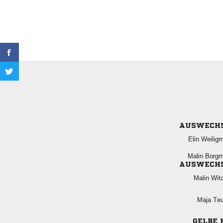
AUSWECH
 
 
AUSWECH
 
 
GELBE 