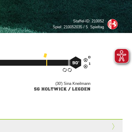
Staffel-ID:
210052
Spiel:
210052035 / 5. Spieltag

90’

(30')


SG HOLTWICK / LEGDEN