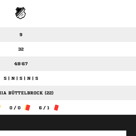
9
32
48:67
S | N | S | N | S
IA BÜTTELBROCK (22)
0 / 0
6 / 1