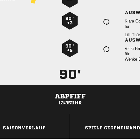
AUSW
90 ’
 
+3
für
 
AUSW
90 ’
 
+5
für
 
90'
ABPFIFF
12:35UHR
ANZEIGE
SAISONVERLAUF
SPIELE GEGENEINAN