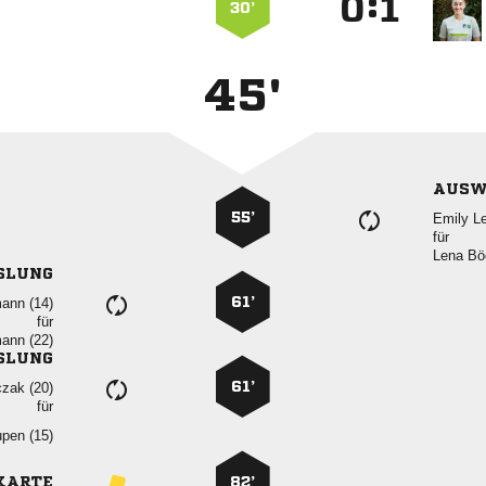
:


30’
45'
AUSW
55’
 
für
 
SLUNG
61’
 
für
 
SLUNG
61’
 
für
 
KARTE
82’